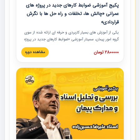
پکیج آموزشی ضوابط کارهای جدید در پروژه های
عمرانی «چالش ها، تخلفات و راه حل ها با نگرش
قراردادی»
یکی از آموزش‏‏‏‏‏‏ های بسیار کاربردی و حرفه‏ ای ارائه شده از سوی
گروه امور پیمان، سمینار آموزشی «ضوابط کارهای جدید در پروژه
های عمرانی» چالش ها، تخلفات و راه حل ها با نگرش قراردادی
2800000 تومان
مشاهده دوره
است که در محل سندیکای شرکت های ساختمانی کشور ارائه شد.
در این آموزش نکات کلیدی مربوط به کارهای جدید در اسناد و
مدارک پیمان به همراه تجربیات عملی ارائه شده است.