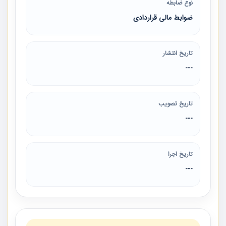
نوع ضابطه
ضوابط مالی قراردادی
تاریخ انتشار
---
تاریخ تصویب
---
تاریخ اجرا
---