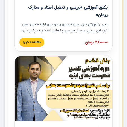
پکیج آموزشی «بررسی و تحلیل اسناد و مدارک
پیمان»
یکی از آموزش‏‏‏‏‏‏ های بسیار کاربردی و حرفه‏ ای ارائه شده از سوی
گروه امور پیمان، سمینار «بررسی و تحلیل اسناد و مدارک پیمان»
است که در دانشگاه صنعتی شریف ارائه شد. در این آموزش
2800000 تومان
مشاهده دوره
نکات کلیدی مربوط به اسناد و مدارک پیمان، اولویت بندی اسناد
و مدارک پیمان، بایدها و نبایدهای مربوط به اسناد و مدارک
پیمان به همراه تجربیات عملی در این خصوص ارائه شده است.