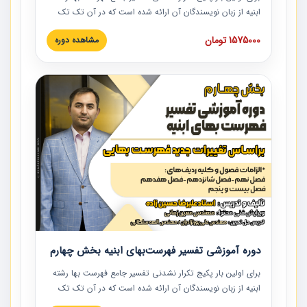
ابنیه از زبان نویسندگان آن ارائه شده است که در آن تک تک
ردیف ها و مطالب فهرست بها تفسیر و ارائه شده است. این
1575000 تومان
مشاهده دوره
دوره به صورت کامل تصویری بوده و به همراه تصاویر عملیات
اجرایی مرتبط با ردیف های فهرست بها ارائه شده است. این
دوره با کلام مهندس علیرضاحسین‌زاده مدیر پروژه مهندسی
مشاور در امر بازنگری فهرست بها رشته ابنیه ارائه شده و به تمام
همکارانی که در حوزه صنعت ساخت در حال فعالیت هستند حتما
توصیه می کنیم از مطالب این دوره استفاده نمایند.
دوره آموزشی تفسیر فهرست‌بهای ابنیه بخش چهارم
برای اولین بار پکیج تکرار نشدنی تفسیر جامع فهرست بها رشته
ابنیه از زبان نویسندگان آن ارائه شده است که در آن تک تک
ردیف ها و مطالب فهرست بها تفسیر و ارائه شده است. این