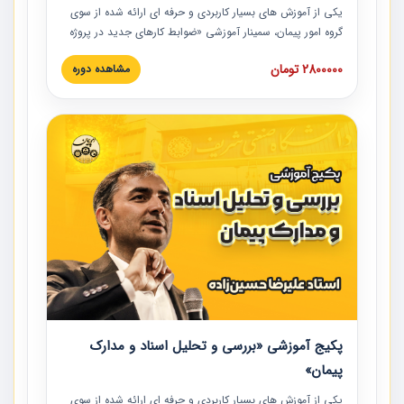
یکی از آموزش‏‏‏‏‏‏ های بسیار کاربردی و حرفه‏ ای ارائه شده از سوی
گروه امور پیمان، سمینار آموزشی «ضوابط کارهای جدید در پروژه
های عمرانی» چالش ها، تخلفات و راه حل ها با نگرش قراردادی
2800000 تومان
مشاهده دوره
است که در محل سندیکای شرکت های ساختمانی کشور ارائه شد.
در این آموزش نکات کلیدی مربوط به کارهای جدید در اسناد و
مدارک پیمان به همراه تجربیات عملی ارائه شده است.
پکیج آموزشی «بررسی و تحلیل اسناد و مدارک
پیمان»
یکی از آموزش‏‏‏‏‏‏ های بسیار کاربردی و حرفه‏ ای ارائه شده از سوی