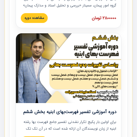
گروه امور پیمان، سمینار «بررسی و تحلیل اسناد و مدارک پیمان»
است که در دانشگاه صنعتی شریف ارائه شد. در این آموزش
2800000 تومان
مشاهده دوره
نکات کلیدی مربوط به اسناد و مدارک پیمان، اولویت بندی اسناد
و مدارک پیمان، بایدها و نبایدهای مربوط به اسناد و مدارک
پیمان به همراه تجربیات عملی در این خصوص ارائه شده است.
دوره آموزشی تفسیر فهرست‌بهای ابنیه بخش ششم
برای اولین بار پکیج تکرار نشدنی تفسیر جامع فهرست بها رشته
ابنیه از زبان نویسندگان آن ارائه شده است که در آن تک تک
ردیف ها و مطالب فهرست بها تفسیر و ارائه شده است. این