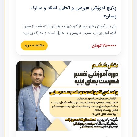
پکیج آموزشی «بررسی و تحلیل اسناد و مدارک
پیمان»
یکی از آموزش‏‏‏‏‏‏ های بسیار کاربردی و حرفه‏ ای ارائه شده از سوی
گروه امور پیمان، سمینار «بررسی و تحلیل اسناد و مدارک پیمان»
است که در دانشگاه صنعتی شریف ارائه شد. در این آموزش
2800000 تومان
مشاهده دوره
نکات کلیدی مربوط به اسناد و مدارک پیمان، اولویت بندی اسناد
و مدارک پیمان، بایدها و نبایدهای مربوط به اسناد و مدارک
پیمان به همراه تجربیات عملی در این خصوص ارائه شده است.