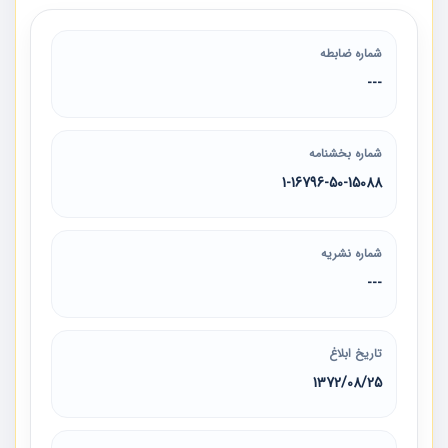
شماره ضابطه
---
شماره بخشنامه
1-16796-50-15088
شماره نشریه
---
تاریخ ابلاغ
1372/08/25