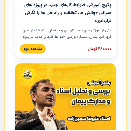
پکیج آموزشی ضوابط کارهای جدید در پروژه های
عمرانی «چالش ها، تخلفات و راه حل ها با نگرش
قراردادی»
یکی از آموزش‏‏‏‏‏‏ های بسیار کاربردی و حرفه‏ ای ارائه شده از سوی
گروه امور پیمان، سمینار آموزشی «ضوابط کارهای جدید در پروژه
های عمرانی» چالش ها، تخلفات و راه حل ها با نگرش قراردادی
2800000 تومان
مشاهده دوره
است که در محل سندیکای شرکت های ساختمانی کشور ارائه شد.
در این آموزش نکات کلیدی مربوط به کارهای جدید در اسناد و
مدارک پیمان به همراه تجربیات عملی ارائه شده است.