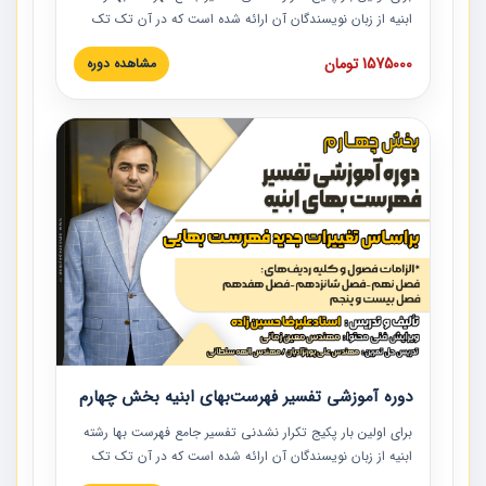
ابنیه از زبان نویسندگان آن ارائه شده است که در آن تک تک
ردیف ها و مطالب فهرست بها تفسیر و ارائه شده است. این
1575000 تومان
مشاهده دوره
دوره به صورت کامل تصویری بوده و به همراه تصاویر عملیات
اجرایی مرتبط با ردیف های فهرست بها ارائه شده است. این
دوره با کلام مهندس علیرضاحسین‌زاده مدیر پروژه مهندسی
مشاور در امر بازنگری فهرست بها رشته ابنیه ارائه شده و به تمام
همکارانی که در حوزه صنعت ساخت در حال فعالیت هستند حتما
توصیه می کنیم از مطالب این دوره استفاده نمایند.
دوره آموزشی تفسیر فهرست‌بهای ابنیه بخش چهارم
برای اولین بار پکیج تکرار نشدنی تفسیر جامع فهرست بها رشته
ابنیه از زبان نویسندگان آن ارائه شده است که در آن تک تک
ردیف ها و مطالب فهرست بها تفسیر و ارائه شده است. این