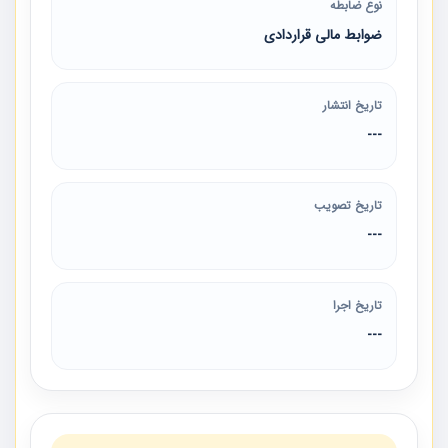
نوع ضابطه
ضوابط مالی قراردادی
تاریخ انتشار
---
تاریخ تصویب
---
تاریخ اجرا
---