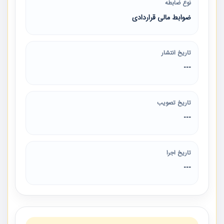
نوع ضابطه
ضوابط مالی قراردادی
تاریخ انتشار
---
تاریخ تصویب
---
تاریخ اجرا
---