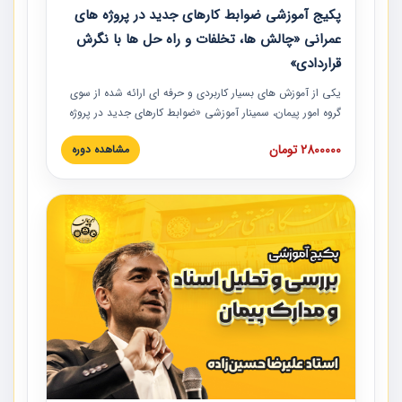
پکیج آموزشی ضوابط کارهای جدید در پروژه های
عمرانی «چالش ها، تخلفات و راه حل ها با نگرش
قراردادی»
یکی از آموزش‏‏‏‏‏‏ های بسیار کاربردی و حرفه‏ ای ارائه شده از سوی
گروه امور پیمان، سمینار آموزشی «ضوابط کارهای جدید در پروژه
های عمرانی» چالش ها، تخلفات و راه حل ها با نگرش قراردادی
2800000 تومان
مشاهده دوره
است که در محل سندیکای شرکت های ساختمانی کشور ارائه شد.
در این آموزش نکات کلیدی مربوط به کارهای جدید در اسناد و
مدارک پیمان به همراه تجربیات عملی ارائه شده است.