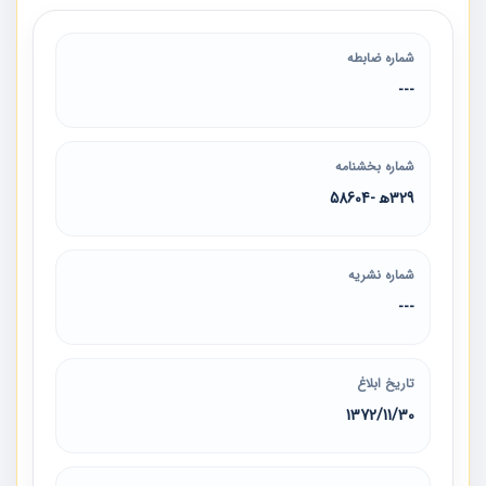
شماره ضابطه
---
شماره بخشنامه
329ه‍ -58604
شماره نشریه
---
تاریخ ابلاغ
1372/11/30