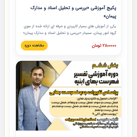
پکیج آموزشی «بررسی و تحلیل اسناد و مدارک
پیمان»
یکی از آموزش‏‏‏‏‏‏ های بسیار کاربردی و حرفه‏ ای ارائه شده از سوی
گروه امور پیمان، سمینار «بررسی و تحلیل اسناد و مدارک پیمان»
است که در دانشگاه صنعتی شریف ارائه شد. در این آموزش
2800000 تومان
مشاهده دوره
نکات کلیدی مربوط به اسناد و مدارک پیمان، اولویت بندی اسناد
و مدارک پیمان، بایدها و نبایدهای مربوط به اسناد و مدارک
پیمان به همراه تجربیات عملی در این خصوص ارائه شده است.