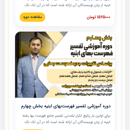
ابنیه از زبان نویسندگان آن ارائه شده است که در آن تک تک
ردیف ها و مطالب فهرست بها تفسیر و ارائه شده است. این
1575000 تومان
مشاهده دوره
دوره به صورت کامل تصویری بوده و به همراه تصاویر عملیات
اجرایی مرتبط با ردیف های فهرست بها ارائه شده است. این
دوره با کلام مهندس علیرضاحسین‌زاده مدیر پروژه مهندسی
مشاور در امر بازنگری فهرست بها رشته ابنیه ارائه شده و به تمام
همکارانی که در حوزه صنعت ساخت در حال فعالیت هستند حتما
توصیه می کنیم از مطالب این دوره استفاده نمایند.
دوره آموزشی تفسیر فهرست‌بهای ابنیه بخش چهارم
برای اولین بار پکیج تکرار نشدنی تفسیر جامع فهرست بها رشته
ابنیه از زبان نویسندگان آن ارائه شده است که در آن تک تک
ردیف ها و مطالب فهرست بها تفسیر و ارائه شده است. این