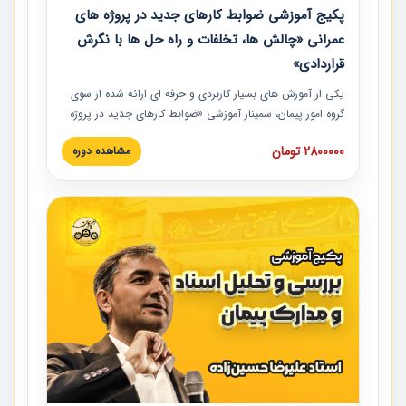
پکیج آموزشی ضوابط کارهای جدید در پروژه های
عمرانی «چالش ها، تخلفات و راه حل ها با نگرش
قراردادی»
یکی از آموزش‏‏‏‏‏‏ های بسیار کاربردی و حرفه‏ ای ارائه شده از سوی
گروه امور پیمان، سمینار آموزشی «ضوابط کارهای جدید در پروژه
های عمرانی» چالش ها، تخلفات و راه حل ها با نگرش قراردادی
2800000 تومان
مشاهده دوره
است که در محل سندیکای شرکت های ساختمانی کشور ارائه شد.
در این آموزش نکات کلیدی مربوط به کارهای جدید در اسناد و
مدارک پیمان به همراه تجربیات عملی ارائه شده است.