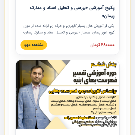
پکیج آموزشی «بررسی و تحلیل اسناد و مدارک
پیمان»
یکی از آموزش‏‏‏‏‏‏ های بسیار کاربردی و حرفه‏ ای ارائه شده از سوی
گروه امور پیمان، سمینار «بررسی و تحلیل اسناد و مدارک پیمان»
است که در دانشگاه صنعتی شریف ارائه شد. در این آموزش
2800000 تومان
مشاهده دوره
نکات کلیدی مربوط به اسناد و مدارک پیمان، اولویت بندی اسناد
و مدارک پیمان، بایدها و نبایدهای مربوط به اسناد و مدارک
پیمان به همراه تجربیات عملی در این خصوص ارائه شده است.