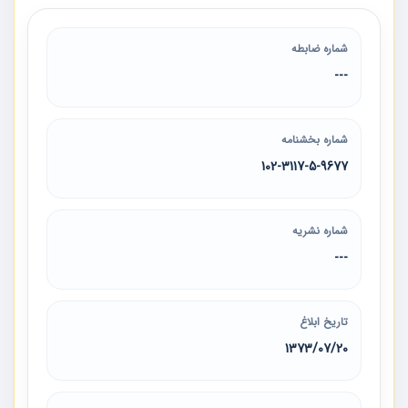
شماره ضابطه
---
شماره بخشنامه
102-3117-5-9677
شماره نشریه
---
تاریخ ابلاغ
1373/07/20