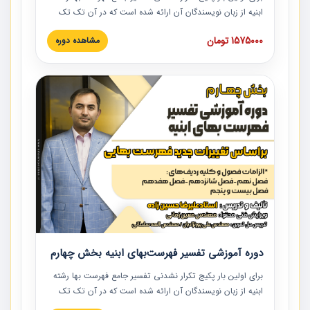
ابنیه از زبان نویسندگان آن ارائه شده است که در آن تک تک
ردیف ها و مطالب فهرست بها تفسیر و ارائه شده است. این
1575000 تومان
مشاهده دوره
دوره به صورت کامل تصویری بوده و به همراه تصاویر عملیات
اجرایی مرتبط با ردیف های فهرست بها ارائه شده است. این
دوره با کلام مهندس علیرضاحسین‌زاده مدیر پروژه مهندسی
مشاور در امر بازنگری فهرست بها رشته ابنیه ارائه شده و به تمام
همکارانی که در حوزه صنعت ساخت در حال فعالیت هستند حتما
توصیه می کنیم از مطالب این دوره استفاده نمایند.
دوره آموزشی تفسیر فهرست‌بهای ابنیه بخش چهارم
برای اولین بار پکیج تکرار نشدنی تفسیر جامع فهرست بها رشته
ابنیه از زبان نویسندگان آن ارائه شده است که در آن تک تک
ردیف ها و مطالب فهرست بها تفسیر و ارائه شده است. این