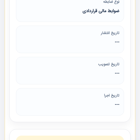
نوع ضابطه
ضوابط مالی قراردادی
تاریخ انتشار
---
تاریخ تصویب
---
تاریخ اجرا
---