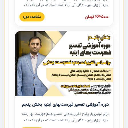
ابنیه از زبان نویسندگان آن ارائه شده است که در آن تک تک
ردیف ها و مطالب فهرست بها تفسیر و ارائه شده است. این
2625000 تومان
مشاهده دوره
دوره به صورت کامل تصویری بوده و به همراه تصاویر عملیات
اجرایی مرتبط با ردیف های فهرست بها ارائه شده است. این
دوره با کلام مهندس علیرضاحسین‌زاده مدیر پروژه مهندسی
مشاور در امر بازنگری فهرست بها رشته ابنیه ارائه شده و به تمام
همکارانی که در حوزه صنعت ساخت در حال فعالیت هستند حتما
توصیه می کنیم از مطالب این دوره استفاده نمایند.
دوره آموزشی تفسیر فهرست‌بهای ابنیه بخش پنجم
برای اولین بار پکیج تکرار نشدنی تفسیر جامع فهرست بها رشته
ابنیه از زبان نویسندگان آن ارائه شده است که در آن تک تک
ردیف ها و مطالب فهرست بها تفسیر و ارائه شده است. این