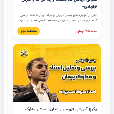
قراردادی»
یکی از آموزش‏‏‏‏‏‏ های بسیار کاربردی و حرفه‏ ای ارائه شده از سوی
گروه امور پیمان، سمینار آموزشی «ضوابط کارهای جدید در پروژه
های عمرانی» چالش ها، تخلفات و راه حل ها با نگرش قراردادی
2800000 تومان
مشاهده دوره
است که در محل سندیکای شرکت های ساختمانی کشور ارائه شد.
در این آموزش نکات کلیدی مربوط به کارهای جدید در اسناد و
مدارک پیمان به همراه تجربیات عملی ارائه شده است.
پکیج آموزشی «بررسی و تحلیل اسناد و مدارک