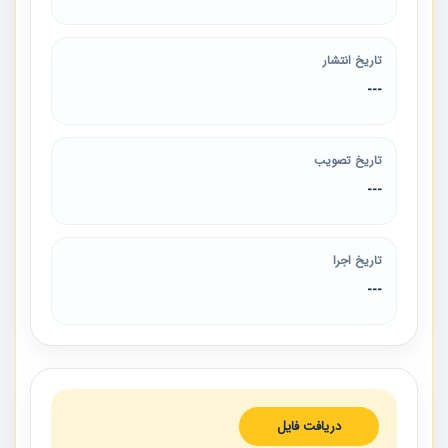
تاریخ انتشار
---
تاریخ تصویب
---
تاریخ اجرا
---
دریافت فایل