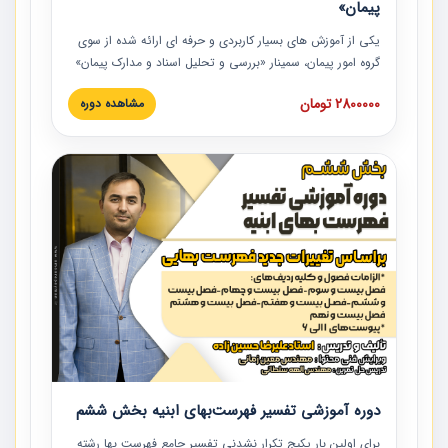
پیمان»
یکی از آموزش‏‏‏‏‏‏ های بسیار کاربردی و حرفه‏ ای ارائه شده از سوی
گروه امور پیمان، سمینار «بررسی و تحلیل اسناد و مدارک پیمان»
است که در دانشگاه صنعتی شریف ارائه شد. در این آموزش
2800000 تومان
مشاهده دوره
نکات کلیدی مربوط به اسناد و مدارک پیمان، اولویت بندی اسناد
و مدارک پیمان، بایدها و نبایدهای مربوط به اسناد و مدارک
پیمان به همراه تجربیات عملی در این خصوص ارائه شده است.
دوره آموزشی تفسیر فهرست‌بهای ابنیه بخش ششم
برای اولین بار پکیج تکرار نشدنی تفسیر جامع فهرست بها رشته