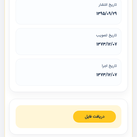
تاریخ انتشار
1395/09/29
تاریخ تصویب
1373/12/07
تاریخ اجرا
1373/12/07
دریافت فایل