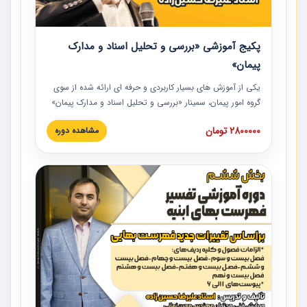
پکیج آموزشی «بررسی و تحلیل اسناد و مدارک
پیمان»
یکی از آموزش‏‏‏‏‏‏ های بسیار کاربردی و حرفه‏ ای ارائه شده از سوی
گروه امور پیمان، سمینار «بررسی و تحلیل اسناد و مدارک پیمان»
است که در دانشگاه صنعتی شریف ارائه شد. در این آموزش
2800000 تومان
مشاهده دوره
نکات کلیدی مربوط به اسناد و مدارک پیمان، اولویت بندی اسناد
و مدارک پیمان، بایدها و نبایدهای مربوط به اسناد و مدارک
پیمان به همراه تجربیات عملی در این خصوص ارائه شده است.