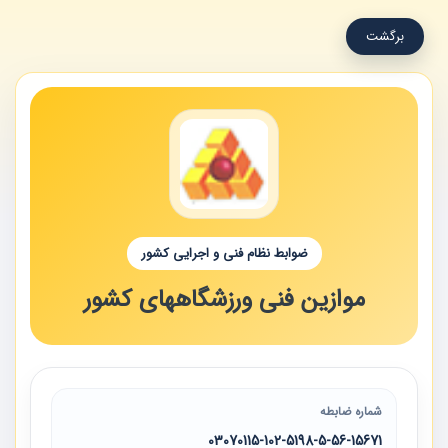
برگشت
ضوابط نظام فنی و اجرایی کشور
موازین فنی ورزشگاههای کشور
شماره ضابطه
03070115-102-5198-5-56-15671