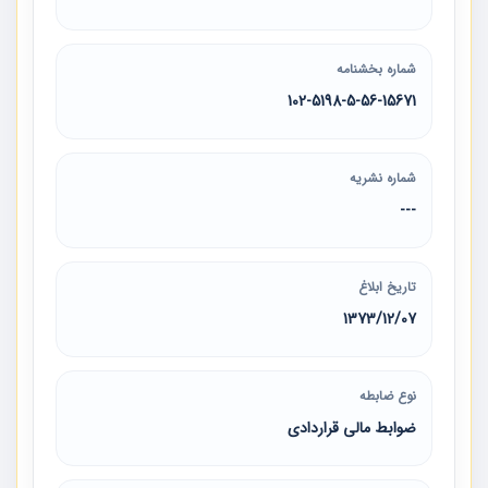
شماره بخشنامه
102-5198-5-56-15671
شماره نشریه
---
تاریخ ابلاغ
1373/12/07
نوع ضابطه
ضوابط مالی قراردادی