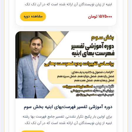
ابنیه از زبان نویسندگان آن ارائه شده است که در آن تک تک
ردیف ها و مطالب فهرست بها تفسیر و ارائه شده است. این
1575000 تومان
مشاهده دوره
دوره به صورت کامل تصویری بوده و به همراه تصاویر عملیات
اجرایی مرتبط با ردیف های فهرست بها ارائه شده است. این
دوره با کلام مهندس علیرضاحسین‌زاده مدیر پروژه مهندسی
مشاور در امر بازنگری فهرست بها رشته ابنیه ارائه شده و به تمام
همکارانی که در حوزه صنعت ساخت در حال فعالیت هستند حتما
توصیه می کنیم از مطالب این دوره استفاده نمایند.
دوره آموزشی تفسیر فهرست‌بهای ابنیه بخش سوم
برای اولین بار پکیج تکرار نشدنی تفسیر جامع فهرست بها رشته
ابنیه از زبان نویسندگان آن ارائه شده است که در آن تک تک
ردیف ها و مطالب فهرست بها تفسیر و ارائه شده است. این