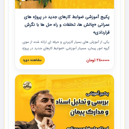
پکیج آموزشی ضوابط کارهای جدید در پروژه های
عمرانی «چالش ها، تخلفات و راه حل ها با نگرش
قراردادی»
یکی از آموزش‏‏‏‏‏‏ های بسیار کاربردی و حرفه‏ ای ارائه شده از سوی
گروه امور پیمان، سمینار آموزشی «ضوابط کارهای جدید در پروژه
های عمرانی» چالش ها، تخلفات و راه حل ها با نگرش قراردادی
2800000 تومان
مشاهده دوره
است که در محل سندیکای شرکت های ساختمانی کشور ارائه شد.
در این آموزش نکات کلیدی مربوط به کارهای جدید در اسناد و
مدارک پیمان به همراه تجربیات عملی ارائه شده است.