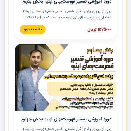
دوره آموزشی تفسیر فهرست‌بهای ابنیه بخش پنجم
برای اولین بار پکیج تکرار نشدنی تفسیر جامع فهرست بها رشته
ابنیه از زبان نویسندگان آن ارائه شده است که در آن تک تک
ردیف ها و مطالب فهرست بها تفسیر و ارائه شده است. این
1575000 تومان
مشاهده دوره
دوره به صورت کامل تصویری بوده و به همراه تصاویر عملیات
اجرایی مرتبط با ردیف های فهرست بها ارائه شده است. این
دوره با کلام مهندس علیرضاحسین‌زاده مدیر پروژه مهندسی
مشاور در امر بازنگری فهرست بها رشته ابنیه ارائه شده و به تمام
همکارانی که در حوزه صنعت ساخت در حال فعالیت هستند حتما
توصیه می کنیم از مطالب این دوره استفاده نمایند.
دوره آموزشی تفسیر فهرست‌بهای ابنیه بخش چهارم
برای اولین بار پکیج تکرار نشدنی تفسیر جامع فهرست بها رشته