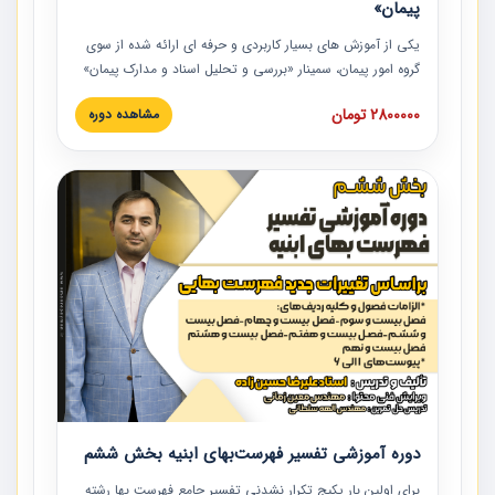
پیمان»
یکی از آموزش‏‏‏‏‏‏ های بسیار کاربردی و حرفه‏ ای ارائه شده از سوی
گروه امور پیمان، سمینار «بررسی و تحلیل اسناد و مدارک پیمان»
است که در دانشگاه صنعتی شریف ارائه شد. در این آموزش
2800000 تومان
مشاهده دوره
نکات کلیدی مربوط به اسناد و مدارک پیمان، اولویت بندی اسناد
و مدارک پیمان، بایدها و نبایدهای مربوط به اسناد و مدارک
پیمان به همراه تجربیات عملی در این خصوص ارائه شده است.
دوره آموزشی تفسیر فهرست‌بهای ابنیه بخش ششم
برای اولین بار پکیج تکرار نشدنی تفسیر جامع فهرست بها رشته