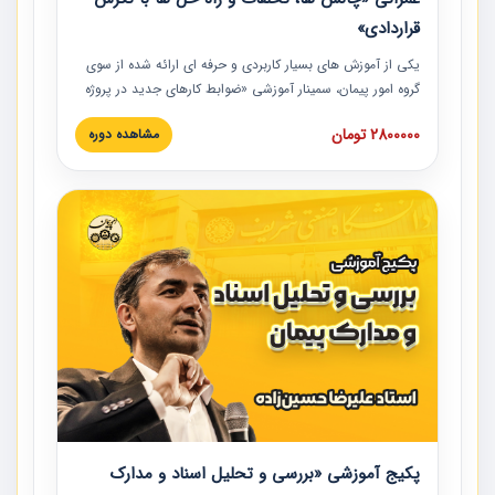
قراردادی»
یکی از آموزش‏‏‏‏‏‏ های بسیار کاربردی و حرفه‏ ای ارائه شده از سوی
گروه امور پیمان، سمینار آموزشی «ضوابط کارهای جدید در پروژه
های عمرانی» چالش ها، تخلفات و راه حل ها با نگرش قراردادی
2800000 تومان
مشاهده دوره
است که در محل سندیکای شرکت های ساختمانی کشور ارائه شد.
در این آموزش نکات کلیدی مربوط به کارهای جدید در اسناد و
مدارک پیمان به همراه تجربیات عملی ارائه شده است.
پکیج آموزشی «بررسی و تحلیل اسناد و مدارک