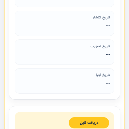
تاریخ انتشار
---
تاریخ تصویب
---
تاریخ اجرا
---
دریافت فایل