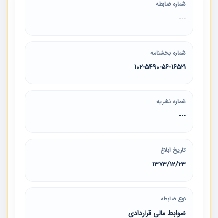
شماره ضابطه
---
شماره بخشنامه
102-5490-56-16521
شماره نشریه
---
تاریخ ابلاغ
1373/12/23
نوع ضابطه
ضوابط مالی قراردادی