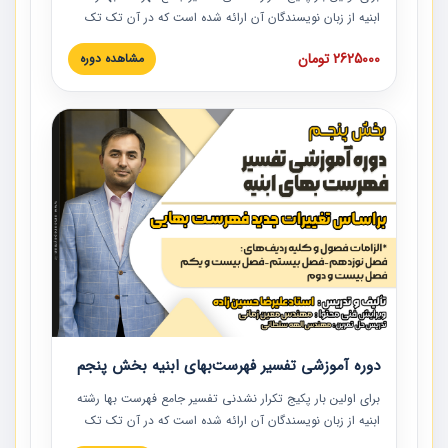
ابنیه از زبان نویسندگان آن ارائه شده است که در آن تک تک
ردیف ها و مطالب فهرست بها تفسیر و ارائه شده است. این
2625000 تومان
مشاهده دوره
دوره به صورت کامل تصویری بوده و به همراه تصاویر عملیات
اجرایی مرتبط با ردیف های فهرست بها ارائه شده است. این
دوره با کلام مهندس علیرضاحسین‌زاده مدیر پروژه مهندسی
مشاور در امر بازنگری فهرست بها رشته ابنیه ارائه شده و به تمام
همکارانی که در حوزه صنعت ساخت در حال فعالیت هستند حتما
توصیه می کنیم از مطالب این دوره استفاده نمایند.
دوره آموزشی تفسیر فهرست‌بهای ابنیه بخش پنجم
برای اولین بار پکیج تکرار نشدنی تفسیر جامع فهرست بها رشته
ابنیه از زبان نویسندگان آن ارائه شده است که در آن تک تک
ردیف ها و مطالب فهرست بها تفسیر و ارائه شده است. این