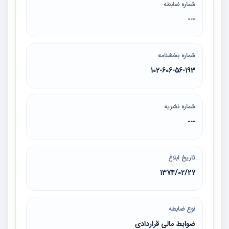
شماره ضابطه
---
شماره بخشنامه
102-606-56-193
شماره نشریه
---
تاریخ ابلاغ
1374/02/27
نوع ضابطه
ضوابط مالی قراردادی