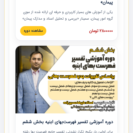
پیمان»
یکی از آموزش‏‏‏‏‏‏ های بسیار کاربردی و حرفه‏ ای ارائه شده از سوی
گروه امور پیمان، سمینار «بررسی و تحلیل اسناد و مدارک پیمان»
است که در دانشگاه صنعتی شریف ارائه شد. در این آموزش
2800000 تومان
مشاهده دوره
نکات کلیدی مربوط به اسناد و مدارک پیمان، اولویت بندی اسناد
و مدارک پیمان، بایدها و نبایدهای مربوط به اسناد و مدارک
پیمان به همراه تجربیات عملی در این خصوص ارائه شده است.
دوره آموزشی تفسیر فهرست‌بهای ابنیه بخش ششم
برای اولین بار پکیج تکرار نشدنی تفسیر جامع فهرست بها رشته