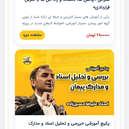
قراردادی»
یکی از آموزش‏‏‏‏‏‏ های بسیار کاربردی و حرفه‏ ای ارائه شده از سوی
گروه امور پیمان، سمینار آموزشی «ضوابط کارهای جدید در پروژه
های عمرانی» چالش ها، تخلفات و راه حل ها با نگرش قراردادی
2800000 تومان
مشاهده دوره
است که در محل سندیکای شرکت های ساختمانی کشور ارائه شد.
در این آموزش نکات کلیدی مربوط به کارهای جدید در اسناد و
مدارک پیمان به همراه تجربیات عملی ارائه شده است.
پکیج آموزشی «بررسی و تحلیل اسناد و مدارک