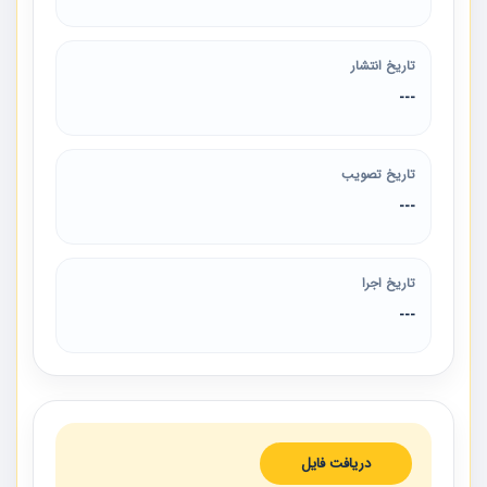
تاریخ انتشار
---
تاریخ تصویب
---
تاریخ اجرا
---
دریافت فایل