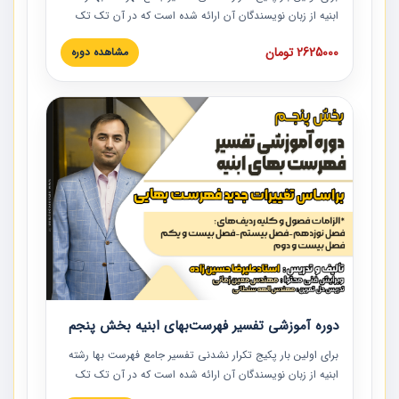
ابنیه از زبان نویسندگان آن ارائه شده است که در آن تک تک
ردیف ها و مطالب فهرست بها تفسیر و ارائه شده است. این
2625000 تومان
مشاهده دوره
دوره به صورت کامل تصویری بوده و به همراه تصاویر عملیات
اجرایی مرتبط با ردیف های فهرست بها ارائه شده است. این
دوره با کلام مهندس علیرضاحسین‌زاده مدیر پروژه مهندسی
مشاور در امر بازنگری فهرست بها رشته ابنیه ارائه شده و به تمام
همکارانی که در حوزه صنعت ساخت در حال فعالیت هستند حتما
توصیه می کنیم از مطالب این دوره استفاده نمایند.
دوره آموزشی تفسیر فهرست‌بهای ابنیه بخش پنجم
برای اولین بار پکیج تکرار نشدنی تفسیر جامع فهرست بها رشته
ابنیه از زبان نویسندگان آن ارائه شده است که در آن تک تک
ردیف ها و مطالب فهرست بها تفسیر و ارائه شده است. این