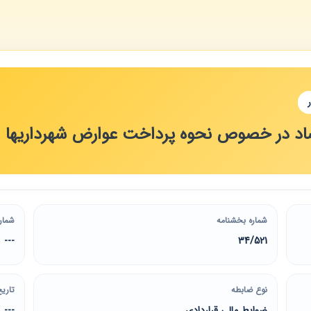
اد در خصوص نحوه پرداخت عوارض شهرداریها
شماره بخشنامه
شمار
---
34/521
نوع ضابطه
تاریخ
ضوابط مالی قراردادی
---