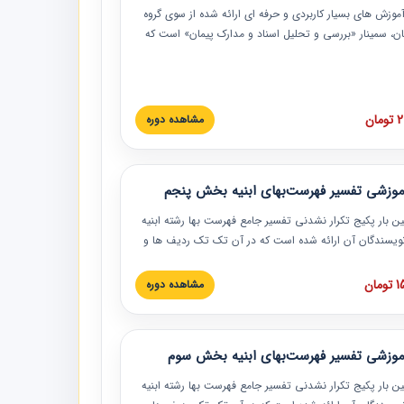
موزش‏‏‏‏‏‏ های بسیار کاربردی و حرفه‏ ای ارائه شده از سوی گروه
مان، سمینار «بررسی و تحلیل اسناد و مدارک پیمان» است که
گاه صنعتی شریف ارائه شد. در این آموزش نکات کلیدی
 اسناد و مدارک پیمان، اولویت بندی اسناد و مدارک پیمان،
 نبایدهای مربوط به اسناد و مدارک پیمان به همراه تجربیات
 این خصوص ارائه شده است.
ان
مشاهده دوره
موزشی تفسیر فهرست‌بهای ابنیه بخش پنجم
ین بار پکیج تکرار نشدنی تفسیر جامع فهرست بها رشته ابنیه
 نویسندگان آن ارائه شده است که در آن تک تک ردیف ها و
هرست بها تفسیر و ارائه شده است. این دوره به صورت کامل
بوده و به همراه تصاویر عملیات اجرایی مرتبط با ردیف های
ان
مشاهده دوره
ها ارائه شده است. این دوره با کلام مهندس
سین‌زاده مدیر پروژه مهندسی مشاور در امر بازنگری فهرست
 ابنیه ارائه شده و به تمام همکارانی که در حوزه صنعت
موزشی تفسیر فهرست‌بهای ابنیه بخش سوم
 حال فعالیت هستند حتما توصیه می کنیم از مطالب این
فاده نمایند.
ین بار پکیج تکرار نشدنی تفسیر جامع فهرست بها رشته ابنیه