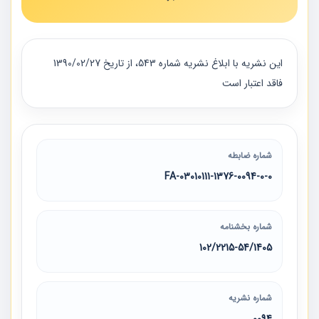
اين نشريه با ابلاغ نشريه شماره 543، از تاريخ 1390/02/27
فاقد اعتبار است
شماره ضابطه
03010111-1376-0094-0-0-FA
شماره بخشنامه
102/2215-54/1405
شماره نشریه