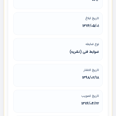
0094
تاریخ ابلاغ
1376/05/01
نوع ضابطه
ضوابط فنی (نشریه)
تاریخ انتشار
1398/02/18
تاریخ تصویب
1376/04/22