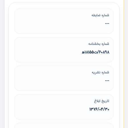
شماره ضابطه
---
شماره بخشنامه
60898/ت18155ه‍
شماره نشریه
---
تاریخ ابلاغ
1376/04/30