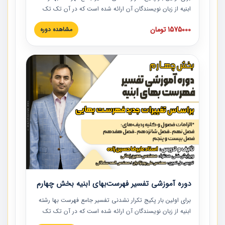
ابنیه از زبان نویسندگان آن ارائه شده است که در آن تک تک
ردیف ها و مطالب فهرست بها تفسیر و ارائه شده است. این
1575000 تومان
مشاهده دوره
دوره به صورت کامل تصویری بوده و به همراه تصاویر عملیات
اجرایی مرتبط با ردیف های فهرست بها ارائه شده است. این
دوره با کلام مهندس علیرضاحسین‌زاده مدیر پروژه مهندسی
مشاور در امر بازنگری فهرست بها رشته ابنیه ارائه شده و به تمام
همکارانی که در حوزه صنعت ساخت در حال فعالیت هستند حتما
توصیه می کنیم از مطالب این دوره استفاده نمایند.
دوره آموزشی تفسیر فهرست‌بهای ابنیه بخش چهارم
برای اولین بار پکیج تکرار نشدنی تفسیر جامع فهرست بها رشته
ابنیه از زبان نویسندگان آن ارائه شده است که در آن تک تک
ردیف ها و مطالب فهرست بها تفسیر و ارائه شده است. این