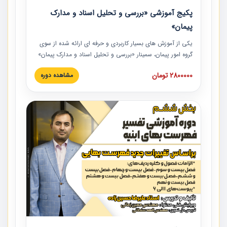
پکیج آموزشی «بررسی و تحلیل اسناد و مدارک
پیمان»
یکی از آموزش‏‏‏‏‏‏ های بسیار کاربردی و حرفه‏ ای ارائه شده از سوی
گروه امور پیمان، سمینار «بررسی و تحلیل اسناد و مدارک پیمان»
است که در دانشگاه صنعتی شریف ارائه شد. در این آموزش
2800000 تومان
مشاهده دوره
نکات کلیدی مربوط به اسناد و مدارک پیمان، اولویت بندی اسناد
و مدارک پیمان، بایدها و نبایدهای مربوط به اسناد و مدارک
پیمان به همراه تجربیات عملی در این خصوص ارائه شده است.