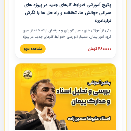
پکیج آموزشی ضوابط کارهای جدید در پروژه های
عمرانی «چالش ها، تخلفات و راه حل ها با نگرش
قراردادی»
یکی از آموزش‏‏‏‏‏‏ های بسیار کاربردی و حرفه‏ ای ارائه شده از سوی
گروه امور پیمان، سمینار آموزشی «ضوابط کارهای جدید در پروژه
های عمرانی» چالش ها، تخلفات و راه حل ها با نگرش قراردادی
2800000 تومان
مشاهده دوره
است که در محل سندیکای شرکت های ساختمانی کشور ارائه شد.
در این آموزش نکات کلیدی مربوط به کارهای جدید در اسناد و
مدارک پیمان به همراه تجربیات عملی ارائه شده است.