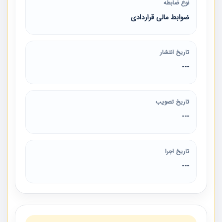
نوع ضابطه
ضوابط مالی قراردادی
تاریخ انتشار
---
تاریخ تصویب
---
تاریخ اجرا
---