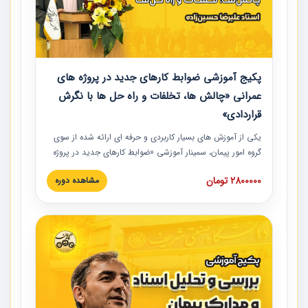
پکیج آموزشی ضوابط کارهای جدید در پروژه های
عمرانی «چالش ها، تخلفات و راه حل ها با نگرش
قراردادی»
یکی از آموزش‏‏‏‏‏‏ های بسیار کاربردی و حرفه‏ ای ارائه شده از سوی
گروه امور پیمان، سمینار آموزشی «ضوابط کارهای جدید در پروژه
های عمرانی» چالش ها، تخلفات و راه حل ها با نگرش قراردادی
2800000 تومان
مشاهده دوره
است که در محل سندیکای شرکت های ساختمانی کشور ارائه شد.
در این آموزش نکات کلیدی مربوط به کارهای جدید در اسناد و
مدارک پیمان به همراه تجربیات عملی ارائه شده است.