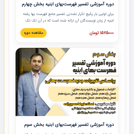
دوره آموزشی تفسیر فهرست‌بهای ابنیه بخش چهارم
برای اولین بار پکیج تکرار نشدنی تفسیر جامع فهرست بها رشته
ابنیه از زبان نویسندگان آن ارائه شده است که در آن تک تک
ردیف ها و مطالب فهرست بها تفسیر و ارائه شده است. این
1575000 تومان
مشاهده دوره
دوره به صورت کامل تصویری بوده و به همراه تصاویر عملیات
اجرایی مرتبط با ردیف های فهرست بها ارائه شده است. این
دوره با کلام مهندس علیرضاحسین‌زاده مدیر پروژه مهندسی
مشاور در امر بازنگری فهرست بها رشته ابنیه ارائه شده و به تمام
همکارانی که در حوزه صنعت ساخت در حال فعالیت هستند حتما
توصیه می کنیم از مطالب این دوره استفاده نمایند.
دوره آموزشی تفسیر فهرست‌بهای ابنیه بخش سوم