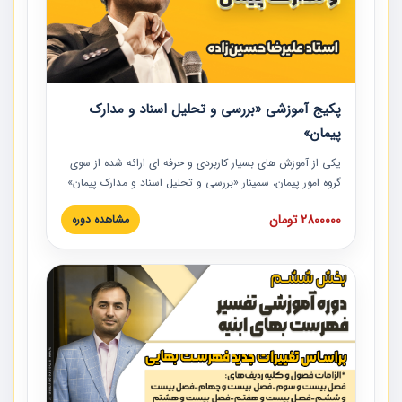
پکیج آموزشی «بررسی و تحلیل اسناد و مدارک
پیمان»
یکی از آموزش‏‏‏‏‏‏ های بسیار کاربردی و حرفه‏ ای ارائه شده از سوی
گروه امور پیمان، سمینار «بررسی و تحلیل اسناد و مدارک پیمان»
است که در دانشگاه صنعتی شریف ارائه شد. در این آموزش
2800000 تومان
مشاهده دوره
نکات کلیدی مربوط به اسناد و مدارک پیمان، اولویت بندی اسناد
و مدارک پیمان، بایدها و نبایدهای مربوط به اسناد و مدارک
پیمان به همراه تجربیات عملی در این خصوص ارائه شده است.