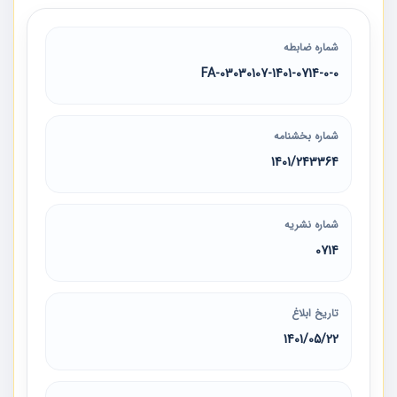
شماره ضابطه
03030107-1401-0714-0-0-FA
شماره بخشنامه
1401/243364
شماره نشریه
0714
تاریخ ابلاغ
1401/05/22