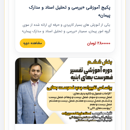
پکیج آموزشی «بررسی و تحلیل اسناد و مدارک
پیمان»
یکی از آموزش‏‏‏‏‏‏ های بسیار کاربردی و حرفه‏ ای ارائه شده از سوی
گروه امور پیمان، سمینار «بررسی و تحلیل اسناد و مدارک پیمان»
است که در دانشگاه صنعتی شریف ارائه شد. در این آموزش
2800000 تومان
مشاهده دوره
نکات کلیدی مربوط به اسناد و مدارک پیمان، اولویت بندی اسناد
و مدارک پیمان، بایدها و نبایدهای مربوط به اسناد و مدارک
پیمان به همراه تجربیات عملی در این خصوص ارائه شده است.