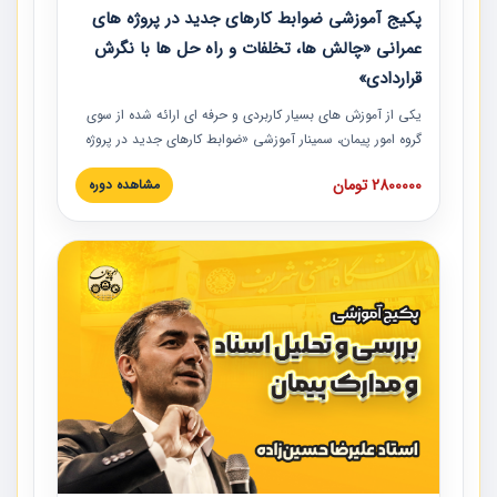
پکیج آموزشی ضوابط کارهای جدید در پروژه های
عمرانی «چالش ها، تخلفات و راه حل ها با نگرش
قراردادی»
یکی از آموزش‏‏‏‏‏‏ های بسیار کاربردی و حرفه‏ ای ارائه شده از سوی
گروه امور پیمان، سمینار آموزشی «ضوابط کارهای جدید در پروژه
های عمرانی» چالش ها، تخلفات و راه حل ها با نگرش قراردادی
2800000 تومان
مشاهده دوره
است که در محل سندیکای شرکت های ساختمانی کشور ارائه شد.
در این آموزش نکات کلیدی مربوط به کارهای جدید در اسناد و
مدارک پیمان به همراه تجربیات عملی ارائه شده است.