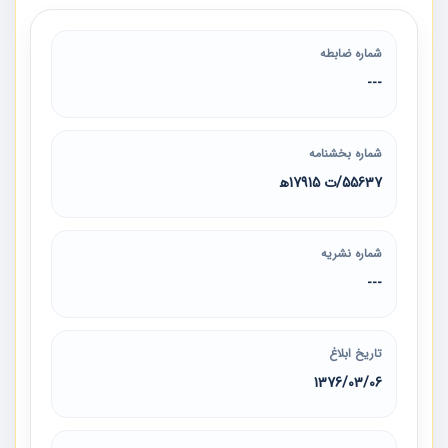
شماره ضابطه
---
شماره بخشنامه
55637/ت 17915ه‍
شماره نشریه
---
تاریخ ابلاغ
1376/03/06