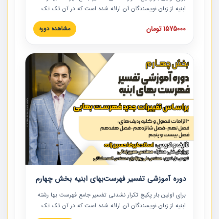
ابنیه از زبان نویسندگان آن ارائه شده است که در آن تک تک
ردیف ها و مطالب فهرست بها تفسیر و ارائه شده است. این
1575000 تومان
مشاهده دوره
دوره به صورت کامل تصویری بوده و به همراه تصاویر عملیات
اجرایی مرتبط با ردیف های فهرست بها ارائه شده است. این
دوره با کلام مهندس علیرضاحسین‌زاده مدیر پروژه مهندسی
مشاور در امر بازنگری فهرست بها رشته ابنیه ارائه شده و به تمام
همکارانی که در حوزه صنعت ساخت در حال فعالیت هستند حتما
توصیه می کنیم از مطالب این دوره استفاده نمایند.
دوره آموزشی تفسیر فهرست‌بهای ابنیه بخش چهارم
برای اولین بار پکیج تکرار نشدنی تفسیر جامع فهرست بها رشته
ابنیه از زبان نویسندگان آن ارائه شده است که در آن تک تک
ردیف ها و مطالب فهرست بها تفسیر و ارائه شده است. این