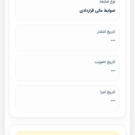
نوع ضابطه
ضوابط مالی قراردادی
تاریخ انتشار
---
تاریخ تصویب
---
تاریخ اجرا
---