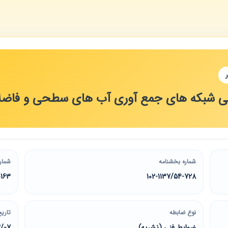
ی شبکه های جمع آوری آب های سطحی و فاض
شماره بخشنامه
شمار
0163
102-1137/54-728
نوع ضابطه
تاریخ
ضوابط فنی (نشریه)
2/07