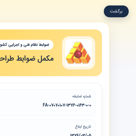
برگشت
ضوابط نظام فنی و اجرایی کشور
مکمل ضوابط طراح
شماره ضابطه
07070107-1376-0163-0-0-FA
تاریخ ابلاغ
1376/03/05