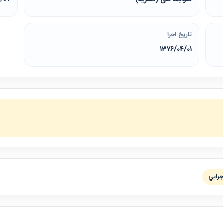
تاریخ اجرا
1376/04/01
جرايي