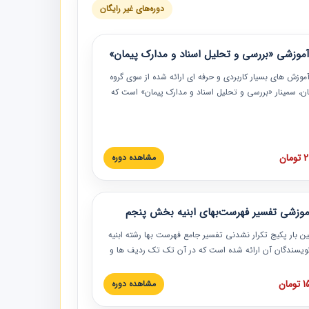
دوره‌های غیر رایگان
موزشی «بررسی و تحلیل اسناد و مدارک پیمان»
موزش‏‏‏‏‏‏ های بسیار کاربردی و حرفه‏ ای ارائه شده از سوی گروه
مان، سمینار «بررسی و تحلیل اسناد و مدارک پیمان» است که
گاه صنعتی شریف ارائه شد. در این آموزش نکات کلیدی
 اسناد و مدارک پیمان، اولویت بندی اسناد و مدارک پیمان،
 نبایدهای مربوط به اسناد و مدارک پیمان به همراه تجربیات
 این خصوص ارائه شده است.
ان
مشاهده دوره
موزشی تفسیر فهرست‌بهای ابنیه بخش پنجم
ین بار پکیج تکرار نشدنی تفسیر جامع فهرست بها رشته ابنیه
 نویسندگان آن ارائه شده است که در آن تک تک ردیف ها و
هرست بها تفسیر و ارائه شده است. این دوره به صورت کامل
بوده و به همراه تصاویر عملیات اجرایی مرتبط با ردیف های
ان
مشاهده دوره
ها ارائه شده است. این دوره با کلام مهندس