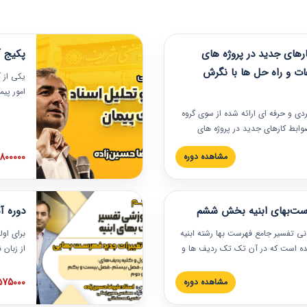
های جدید در پروژه های
پکیج آ
ات و راه حل ها با نگرش
یکی از آ
امور پی
در دانش
ربردی و حرفه‏ ای ارائه شده از سوی گروه
مربوط به
ضوابط کارهای جدید در پروژه های
بایدها و
اه حل ها با نگرش قراردادی است که
عملی در
2800000 توم
مشاهده دوره
ختمانی کشور ارائه شد. در این
ارهای جدید در اسناد و مدارک پیمان
 شده است.
رست‌بهای ابنیه بخش ششم
دوره آ
دنی تفسیر جامع فهرست بها رشته ابنیه
برای اول
 شده است که در آن تک تک ردیف ها و
از زبان
ائه شده است. این دوره به صورت کامل
مطالب ف
یر عملیات اجرایی مرتبط با ردیف های
تصویری 
1575000 توم
مشاهده دوره
ن دوره با کلام مهندس
فهرست ب