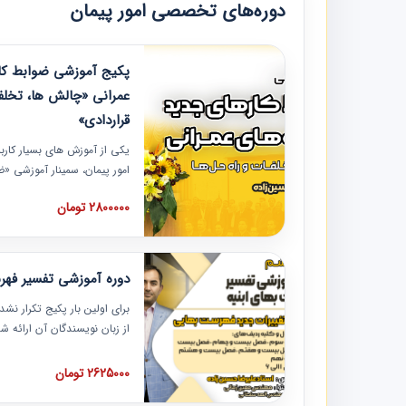
دوره‌های تخصصی امور پیمان
پکیج آموزشی ضوابط کار
عمرانی «چالش ها، تخلف
قراردادی»
یکی از آموزش‏‏‏‏‏‏ های بسیار کا
امور پیمان، سمینار آموزشی «
عمرانی» چالش ها، تخلفات و ر
2800000 تومان
در محل سندیکای شرکت های سا
آموزش نکات کلیدی مربوط به ک
به همراه تجربیات عملی ارائه
دوره آموزشی تفسیر فه
برای اولین بار پکیج تکرار نش
از زبان نویسندگان آن ارائه
مطالب فهرست بها تفسیر و ار
تصویری بوده و به همراه تصاو
2625000 تومان
فهرست بها ارائه شده است. ای