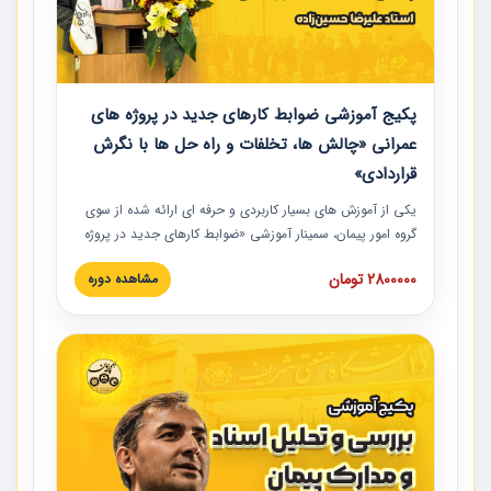
پکیج آموزشی ضوابط کارهای جدید در پروژه های
عمرانی «چالش ها، تخلفات و راه حل ها با نگرش
قراردادی»
یکی از آموزش‏‏‏‏‏‏ های بسیار کاربردی و حرفه‏ ای ارائه شده از سوی
گروه امور پیمان، سمینار آموزشی «ضوابط کارهای جدید در پروژه
های عمرانی» چالش ها، تخلفات و راه حل ها با نگرش قراردادی
2800000 تومان
مشاهده دوره
است که در محل سندیکای شرکت های ساختمانی کشور ارائه شد.
در این آموزش نکات کلیدی مربوط به کارهای جدید در اسناد و
مدارک پیمان به همراه تجربیات عملی ارائه شده است.