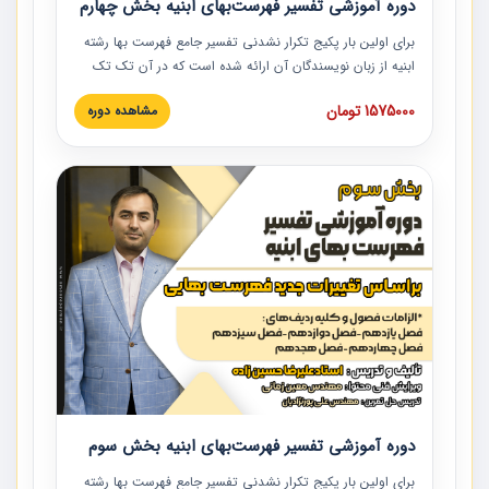
دوره آموزشی تفسیر فهرست‌بهای ابنیه بخش چهارم
برای اولین بار پکیج تکرار نشدنی تفسیر جامع فهرست بها رشته
ابنیه از زبان نویسندگان آن ارائه شده است که در آن تک تک
ردیف ها و مطالب فهرست بها تفسیر و ارائه شده است. این
1575000 تومان
مشاهده دوره
دوره به صورت کامل تصویری بوده و به همراه تصاویر عملیات
اجرایی مرتبط با ردیف های فهرست بها ارائه شده است. این
دوره با کلام مهندس علیرضاحسین‌زاده مدیر پروژه مهندسی
مشاور در امر بازنگری فهرست بها رشته ابنیه ارائه شده و به تمام
همکارانی که در حوزه صنعت ساخت در حال فعالیت هستند حتما
توصیه می کنیم از مطالب این دوره استفاده نمایند.
دوره آموزشی تفسیر فهرست‌بهای ابنیه بخش سوم
برای اولین بار پکیج تکرار نشدنی تفسیر جامع فهرست بها رشته