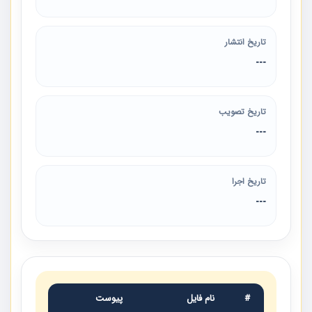
تاریخ انتشار
---
تاریخ تصویب
---
تاریخ اجرا
---
#
نام فایل
پیوست