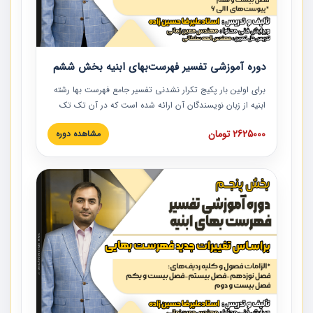
دوره آموزشی تفسیر فهرست‌بهای ابنیه بخش ششم
برای اولین بار پکیج تکرار نشدنی تفسیر جامع فهرست بها رشته
ابنیه از زبان نویسندگان آن ارائه شده است که در آن تک تک
ردیف ها و مطالب فهرست بها تفسیر و ارائه شده است. این
2625000 تومان
مشاهده دوره
دوره به صورت کامل تصویری بوده و به همراه تصاویر عملیات
اجرایی مرتبط با ردیف های فهرست بها ارائه شده است. این
دوره با کلام مهندس علیرضاحسین‌زاده مدیر پروژه مهندسی
مشاور در امر بازنگری فهرست بها رشته ابنیه ارائه شده و به تمام
همکارانی که در حوزه صنعت ساخت در حال فعالیت هستند حتما
توصیه می کنیم از مطالب این دوره استفاده نمایند.