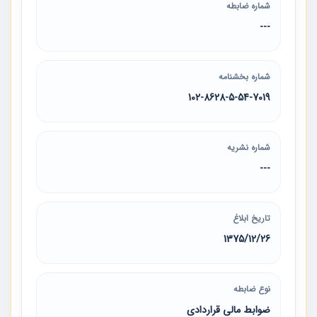
شماره ضابطه
---
شماره بخشنامه
102-8628-5-54-7019
شماره نشریه
---
تاریخ ابلاغ
1375/12/26
نوع ضابطه
ضوابط مالی قراردادی