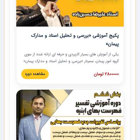
پکیج آموزشی «بررسی و تحلیل اسناد و مدارک
پیمان»
یکی از آموزش‏‏‏‏‏‏ های بسیار کاربردی و حرفه‏ ای ارائه شده از سوی
گروه امور پیمان، سمینار «بررسی و تحلیل اسناد و مدارک پیمان»
است که در دانشگاه صنعتی شریف ارائه شد. در این آموزش
2800000 تومان
مشاهده دوره
نکات کلیدی مربوط به اسناد و مدارک پیمان، اولویت بندی اسناد
و مدارک پیمان، بایدها و نبایدهای مربوط به اسناد و مدارک
پیمان به همراه تجربیات عملی در این خصوص ارائه شده است.