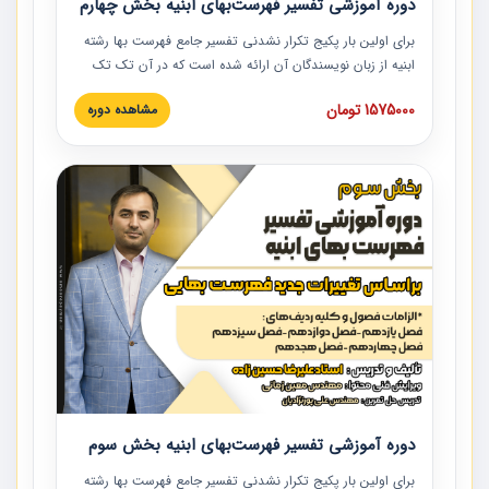
دوره آموزشی تفسیر فهرست‌بهای ابنیه بخش چهارم
برای اولین بار پکیج تکرار نشدنی تفسیر جامع فهرست بها رشته
ابنیه از زبان نویسندگان آن ارائه شده است که در آن تک تک
ردیف ها و مطالب فهرست بها تفسیر و ارائه شده است. این
1575000 تومان
مشاهده دوره
دوره به صورت کامل تصویری بوده و به همراه تصاویر عملیات
اجرایی مرتبط با ردیف های فهرست بها ارائه شده است. این
دوره با کلام مهندس علیرضاحسین‌زاده مدیر پروژه مهندسی
مشاور در امر بازنگری فهرست بها رشته ابنیه ارائه شده و به تمام
همکارانی که در حوزه صنعت ساخت در حال فعالیت هستند حتما
توصیه می کنیم از مطالب این دوره استفاده نمایند.
دوره آموزشی تفسیر فهرست‌بهای ابنیه بخش سوم
برای اولین بار پکیج تکرار نشدنی تفسیر جامع فهرست بها رشته