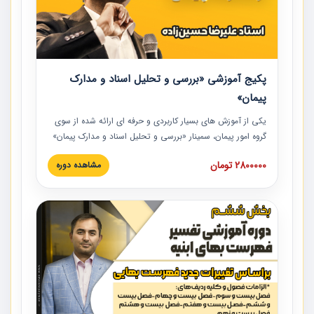
پکیج آموزشی «بررسی و تحلیل اسناد و مدارک
پیمان»
یکی از آموزش‏‏‏‏‏‏ های بسیار کاربردی و حرفه‏ ای ارائه شده از سوی
گروه امور پیمان، سمینار «بررسی و تحلیل اسناد و مدارک پیمان»
است که در دانشگاه صنعتی شریف ارائه شد. در این آموزش
2800000 تومان
مشاهده دوره
نکات کلیدی مربوط به اسناد و مدارک پیمان، اولویت بندی اسناد
و مدارک پیمان، بایدها و نبایدهای مربوط به اسناد و مدارک
پیمان به همراه تجربیات عملی در این خصوص ارائه شده است.