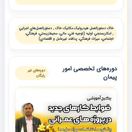
خاک دستورالعمل هيدروليک.مکانیک خاک , دستورالعمل‌هاي اجرايي
, امكان‌سنجي اوليه (توجيه فني، مالي، محيط‌زيستي، فرهنگي،
اجتماعي، ميراث فرهنگي، پدافند غيرعامل و اقتصادي)
دوره‌های تخصصی امور
دوره‌های غیر
پیمان
رایگان