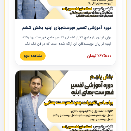
دوره آموزشی تفسیر فهرست‌بهای ابنیه بخش ششم
برای اولین بار پکیج تکرار نشدنی تفسیر جامع فهرست بها رشته
ابنیه از زبان نویسندگان آن ارائه شده است که در آن تک تک
ردیف ها و مطالب فهرست بها تفسیر و ارائه شده است. این
2625000 تومان
مشاهده دوره
دوره به صورت کامل تصویری بوده و به همراه تصاویر عملیات
اجرایی مرتبط با ردیف های فهرست بها ارائه شده است. این
دوره با کلام مهندس علیرضاحسین‌زاده مدیر پروژه مهندسی
مشاور در امر بازنگری فهرست بها رشته ابنیه ارائه شده و به تمام
همکارانی که در حوزه صنعت ساخت در حال فعالیت هستند حتما
توصیه می کنیم از مطالب این دوره استفاده نمایند.