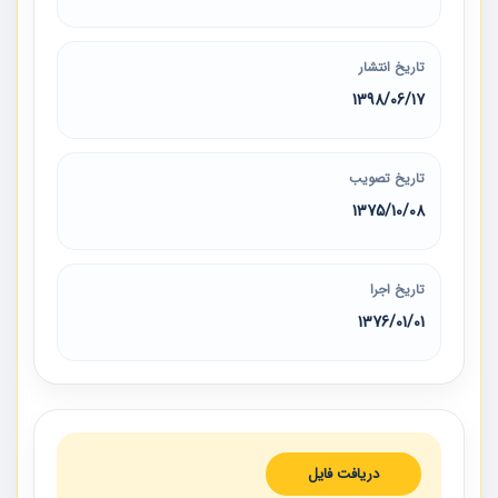
تاریخ انتشار
1398/06/17
تاریخ تصویب
1375/10/08
تاریخ اجرا
1376/01/01
دریافت فایل