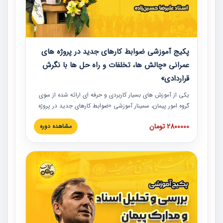
پکیج آموزشی ضوابط کارهای جدید در پروژه های
عمرانی «چالش ها، تخلفات و راه حل ها با نگرش
قراردادی»
یکی از آموزش‏‏‏‏‏‏ های بسیار کاربردی و حرفه‏ ای ارائه شده از سوی
گروه امور پیمان، سمینار آموزشی «ضوابط کارهای جدید در پروژه
های عمرانی» چالش ها، تخلفات و راه حل ها با نگرش قراردادی
2800000 تومان
مشاهده دوره
است که در محل سندیکای شرکت های ساختمانی کشور ارائه شد.
در این آموزش نکات کلیدی مربوط به کارهای جدید در اسناد و
مدارک پیمان به همراه تجربیات عملی ارائه شده است.