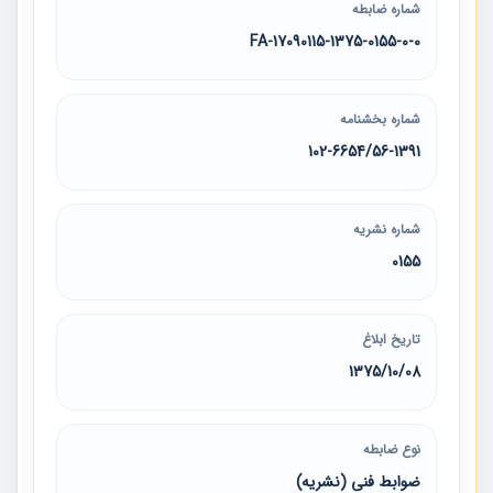
شماره ضابطه
17090115-1375-0155-0-0-FA
شماره بخشنامه
102-6654/56-1391
شماره نشریه
0155
تاریخ ابلاغ
1375/10/08
نوع ضابطه
ضوابط فنی (نشریه)