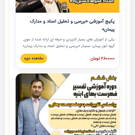
پکیج آموزشی «بررسی و تحلیل اسناد و مدارک
پیمان»
یکی از آموزش‏‏‏‏‏‏ های بسیار کاربردی و حرفه‏ ای ارائه شده از سوی
گروه امور پیمان، سمینار «بررسی و تحلیل اسناد و مدارک پیمان»
است که در دانشگاه صنعتی شریف ارائه شد. در این آموزش
2800000 تومان
مشاهده دوره
نکات کلیدی مربوط به اسناد و مدارک پیمان، اولویت بندی اسناد
و مدارک پیمان، بایدها و نبایدهای مربوط به اسناد و مدارک
پیمان به همراه تجربیات عملی در این خصوص ارائه شده است.