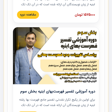
ابنیه از زبان نویسندگان آن ارائه شده است که در آن تک تک
ردیف ها و مطالب فهرست بها تفسیر و ارائه شده است. این
1575000 تومان
مشاهده دوره
دوره به صورت کامل تصویری بوده و به همراه تصاویر عملیات
اجرایی مرتبط با ردیف های فهرست بها ارائه شده است. این
دوره با کلام مهندس علیرضاحسین‌زاده مدیر پروژه مهندسی
مشاور در امر بازنگری فهرست بها رشته ابنیه ارائه شده و به تمام
همکارانی که در حوزه صنعت ساخت در حال فعالیت هستند حتما
توصیه می کنیم از مطالب این دوره استفاده نمایند.
دوره آموزشی تفسیر فهرست‌بهای ابنیه بخش سوم
برای اولین بار پکیج تکرار نشدنی تفسیر جامع فهرست بها رشته
ابنیه از زبان نویسندگان آن ارائه شده است که در آن تک تک
ردیف ها و مطالب فهرست بها تفسیر و ارائه شده است. این