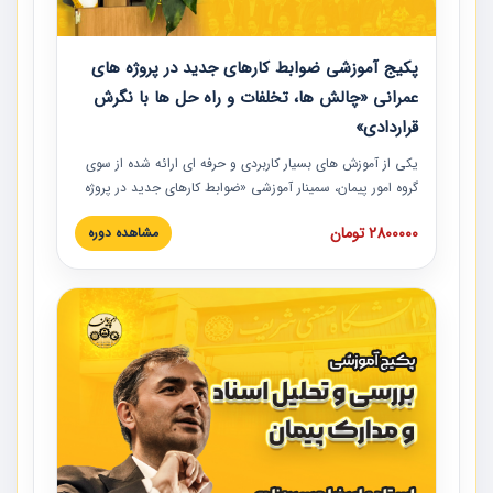
پکیج آموزشی ضوابط کارهای جدید در پروژه های
عمرانی «چالش ها، تخلفات و راه حل ها با نگرش
قراردادی»
یکی از آموزش‏‏‏‏‏‏ های بسیار کاربردی و حرفه‏ ای ارائه شده از سوی
گروه امور پیمان، سمینار آموزشی «ضوابط کارهای جدید در پروژه
های عمرانی» چالش ها، تخلفات و راه حل ها با نگرش قراردادی
2800000 تومان
مشاهده دوره
است که در محل سندیکای شرکت های ساختمانی کشور ارائه شد.
در این آموزش نکات کلیدی مربوط به کارهای جدید در اسناد و
مدارک پیمان به همراه تجربیات عملی ارائه شده است.