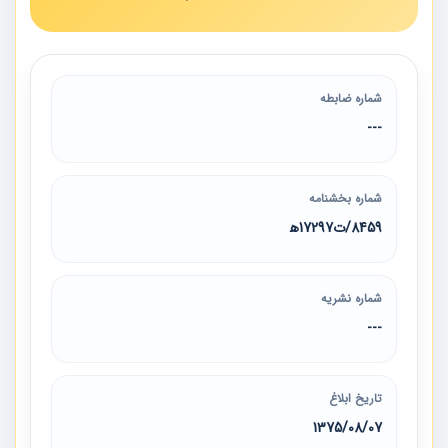
شماره ضابطه
---
شماره بخشنامه
8459/ت17297ه‍
شماره نشریه
---
تاریخ ابلاغ
1375/08/07