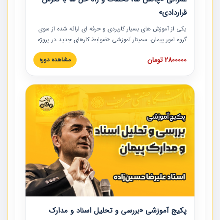
قراردادی»
یکی از آموزش‏‏‏‏‏‏ های بسیار کاربردی و حرفه‏ ای ارائه شده از سوی
گروه امور پیمان، سمینار آموزشی «ضوابط کارهای جدید در پروژه
های عمرانی» چالش ها، تخلفات و راه حل ها با نگرش قراردادی
2800000 تومان
مشاهده دوره
است که در محل سندیکای شرکت های ساختمانی کشور ارائه شد.
در این آموزش نکات کلیدی مربوط به کارهای جدید در اسناد و
مدارک پیمان به همراه تجربیات عملی ارائه شده است.
پکیج آموزشی «بررسی و تحلیل اسناد و مدارک