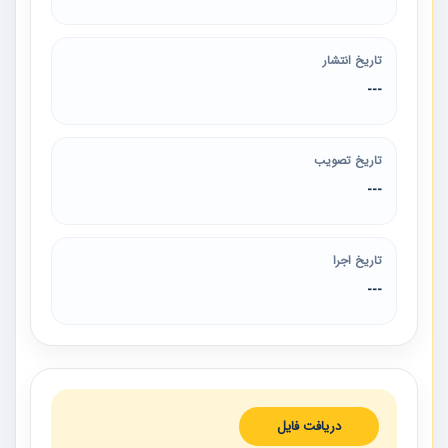
تاریخ انتشار
---
تاریخ تصویب
---
تاریخ اجرا
---
دریافت فایل