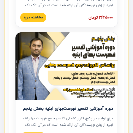
ابنیه از زبان نویسندگان آن ارائه شده است که در آن تک تک
ردیف ها و مطالب فهرست بها تفسیر و ارائه شده است. این
2625000 تومان
مشاهده دوره
دوره به صورت کامل تصویری بوده و به همراه تصاویر عملیات
اجرایی مرتبط با ردیف های فهرست بها ارائه شده است. این
دوره با کلام مهندس علیرضاحسین‌زاده مدیر پروژه مهندسی
مشاور در امر بازنگری فهرست بها رشته ابنیه ارائه شده و به تمام
همکارانی که در حوزه صنعت ساخت در حال فعالیت هستند حتما
توصیه می کنیم از مطالب این دوره استفاده نمایند.
دوره آموزشی تفسیر فهرست‌بهای ابنیه بخش پنجم
برای اولین بار پکیج تکرار نشدنی تفسیر جامع فهرست بها رشته
ابنیه از زبان نویسندگان آن ارائه شده است که در آن تک تک
ردیف ها و مطالب فهرست بها تفسیر و ارائه شده است. این