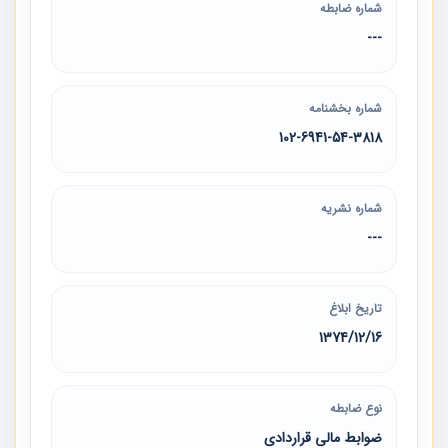
شماره ضابطه
---
شماره بخشنامه
102-6941-54-3818
شماره نشریه
---
تاریخ ابلاغ
1374/12/16
نوع ضابطه
ضوابط مالی قراردادی