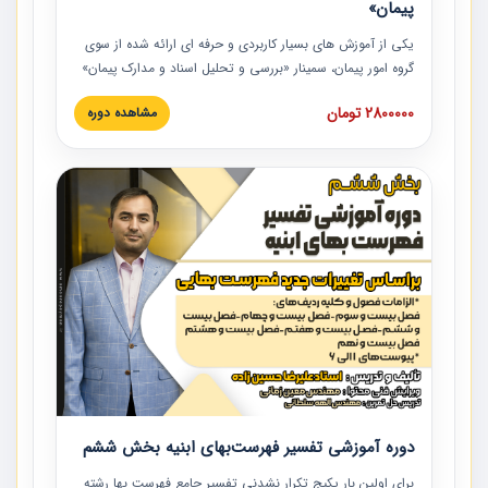
پیمان»
یکی از آموزش‏‏‏‏‏‏ های بسیار کاربردی و حرفه‏ ای ارائه شده از سوی
گروه امور پیمان، سمینار «بررسی و تحلیل اسناد و مدارک پیمان»
است که در دانشگاه صنعتی شریف ارائه شد. در این آموزش
2800000 تومان
مشاهده دوره
نکات کلیدی مربوط به اسناد و مدارک پیمان، اولویت بندی اسناد
و مدارک پیمان، بایدها و نبایدهای مربوط به اسناد و مدارک
پیمان به همراه تجربیات عملی در این خصوص ارائه شده است.
دوره آموزشی تفسیر فهرست‌بهای ابنیه بخش ششم
برای اولین بار پکیج تکرار نشدنی تفسیر جامع فهرست بها رشته