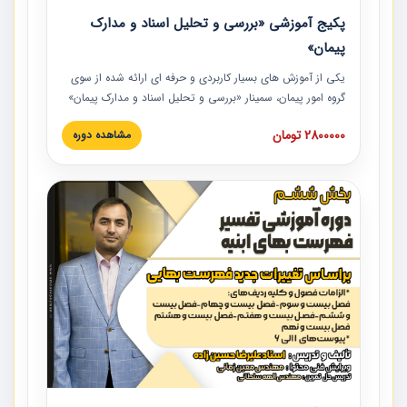
پکیج آموزشی «بررسی و تحلیل اسناد و مدارک
پیمان»
یکی از آموزش‏‏‏‏‏‏ های بسیار کاربردی و حرفه‏ ای ارائه شده از سوی
گروه امور پیمان، سمینار «بررسی و تحلیل اسناد و مدارک پیمان»
است که در دانشگاه صنعتی شریف ارائه شد. در این آموزش
2800000 تومان
مشاهده دوره
نکات کلیدی مربوط به اسناد و مدارک پیمان، اولویت بندی اسناد
و مدارک پیمان، بایدها و نبایدهای مربوط به اسناد و مدارک
پیمان به همراه تجربیات عملی در این خصوص ارائه شده است.