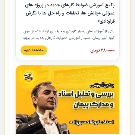
پکیج آموزشی ضوابط کارهای جدید در پروژه های
عمرانی «چالش ها، تخلفات و راه حل ها با نگرش
قراردادی»
یکی از آموزش‏‏‏‏‏‏ های بسیار کاربردی و حرفه‏ ای ارائه شده از سوی
گروه امور پیمان، سمینار آموزشی «ضوابط کارهای جدید در پروژه
های عمرانی» چالش ها، تخلفات و راه حل ها با نگرش قراردادی
2800000 تومان
مشاهده دوره
است که در محل سندیکای شرکت های ساختمانی کشور ارائه شد.
در این آموزش نکات کلیدی مربوط به کارهای جدید در اسناد و
مدارک پیمان به همراه تجربیات عملی ارائه شده است.