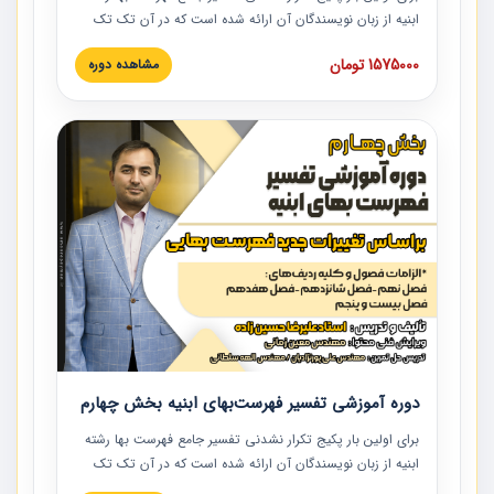
ابنیه از زبان نویسندگان آن ارائه شده است که در آن تک تک
ردیف ها و مطالب فهرست بها تفسیر و ارائه شده است. این
1575000 تومان
مشاهده دوره
دوره به صورت کامل تصویری بوده و به همراه تصاویر عملیات
اجرایی مرتبط با ردیف های فهرست بها ارائه شده است. این
دوره با کلام مهندس علیرضاحسین‌زاده مدیر پروژه مهندسی
مشاور در امر بازنگری فهرست بها رشته ابنیه ارائه شده و به تمام
همکارانی که در حوزه صنعت ساخت در حال فعالیت هستند حتما
توصیه می کنیم از مطالب این دوره استفاده نمایند.
دوره آموزشی تفسیر فهرست‌بهای ابنیه بخش چهارم
برای اولین بار پکیج تکرار نشدنی تفسیر جامع فهرست بها رشته
ابنیه از زبان نویسندگان آن ارائه شده است که در آن تک تک
ردیف ها و مطالب فهرست بها تفسیر و ارائه شده است. این