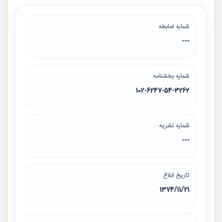
شماره ضابطه
---
شماره بخشنامه
102-6247-54-3262
شماره نشریه
---
تاریخ ابلاغ
1374/11/21