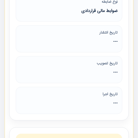
نوع ضابطه
ضوابط مالی قراردادی
تاریخ انتشار
---
تاریخ تصویب
---
تاریخ اجرا
---