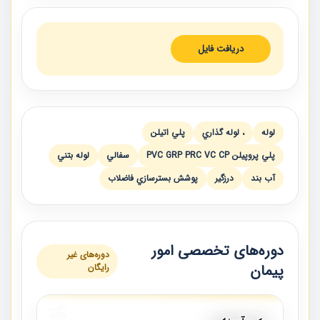
دریافت فایل
لوله
، لوله گذاري
پلي اتيلن
پلي پروپيلن PVC GRP PRC VC CP
سفالي
لوله بتني
آب بند
درزگير
پوشش بسترسازي فاضلاب
دوره‌های تخصصی امور
دوره‌های غیر
پیمان
رایگان