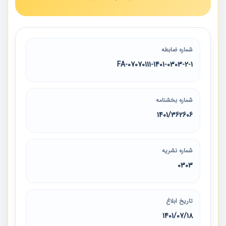
شماره ضابطه
07070111-1401-0303-2-1-FA
شماره بخشنامه
1401/362606
شماره نشریه
0303
تاریخ ابلاغ
1401/07/18