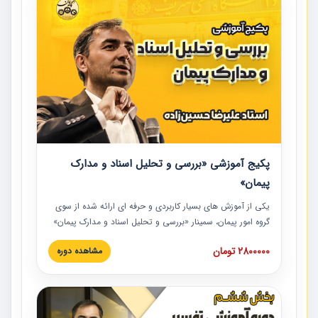
پکیج آموزشی «بررسی و تحلیل اسناد و مدارک
پیمان»
یکی از آموزش‏‏‏‏‏‏ های بسیار کاربردی و حرفه‏ ای ارائه شده از سوی
گروه امور پیمان، سمینار «بررسی و تحلیل اسناد و مدارک پیمان»
است که در دانشگاه صنعتی شریف ارائه شد. در این آموزش
2800000 تومان
مشاهده دوره
نکات کلیدی مربوط به اسناد و مدارک پیمان، اولویت بندی اسناد
و مدارک پیمان، بایدها و نبایدهای مربوط به اسناد و مدارک
پیمان به همراه تجربیات عملی در این خصوص ارائه شده است.