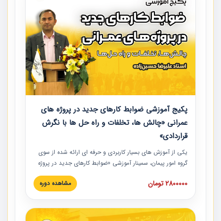
پکیج آموزشی ضوابط کارهای جدید در پروژه های
عمرانی «چالش ها، تخلفات و راه حل ها با نگرش
قراردادی»
یکی از آموزش‏‏‏‏‏‏ های بسیار کاربردی و حرفه‏ ای ارائه شده از سوی
گروه امور پیمان، سمینار آموزشی «ضوابط کارهای جدید در پروژه
های عمرانی» چالش ها، تخلفات و راه حل ها با نگرش قراردادی
2800000 تومان
مشاهده دوره
است که در محل سندیکای شرکت های ساختمانی کشور ارائه شد.
در این آموزش نکات کلیدی مربوط به کارهای جدید در اسناد و
مدارک پیمان به همراه تجربیات عملی ارائه شده است.