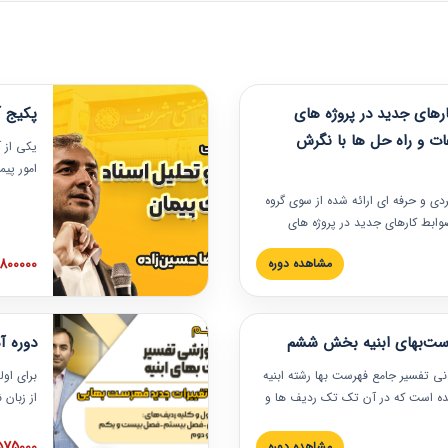
های جدید در پروژه های
پکیج آ
ات و راه حل ها با نگرش
یکی از آ
امور پی
در دانش
ربردی و حرفه‏ ای ارائه شده از سوی گروه
مربوط به
ضوابط کارهای جدید در پروژه های
بایدها و
اه حل ها با نگرش قراردادی است که
عملی در
2800000 توم
مشاهده دوره
ختمانی کشور ارائه شد. در این
ارهای جدید در اسناد و مدارک پیمان
 شده است.
رست‌بهای ابنیه بخش ششم
دوره آ
دنی تفسیر جامع فهرست بها رشته ابنیه
برای اول
 شده است که در آن تک تک ردیف ها و
از زبان
ائه شده است. این دوره به صورت کامل
مطالب ف
یر عملیات اجرایی مرتبط با ردیف های
تصویری 
1575000 توم
مشاهده دوره