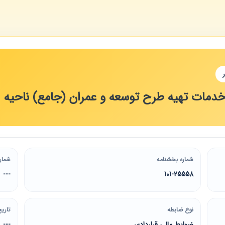
دمات تهیه طرح توسعه و عمران (جامع) ناحیه
شماره بخشنامه
شمار
---
101-25558
نوع ضابطه
تاریخ
ضوابط مالی قراردادی
---