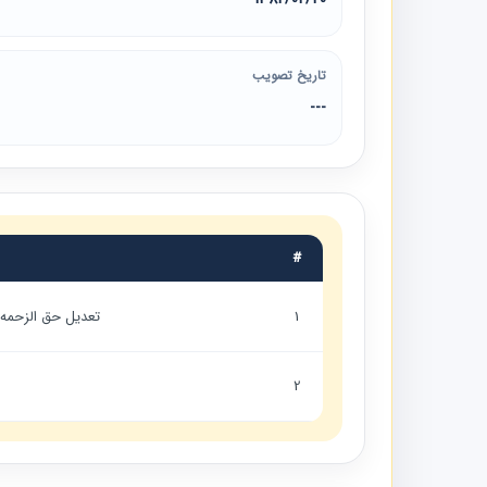
تاریخ تصویب
---
#
1
تعديل حق الزحمه 
2