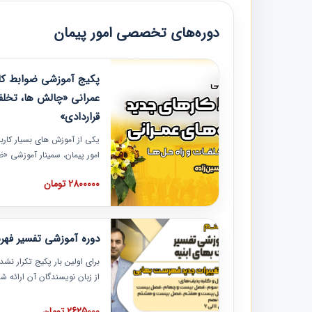
دوره‌های تخصصی امور پیمان
پکیج آموزشی ضوابط کار
عمرانی «چالش ها، تخلف
قراردادی»
یکی از آموزش‏‏‏‏‏‏ های بسیار کا
امور پیمان، سمینار آموزشی «
عمرانی» چالش ها، تخلفات و ر
2800000 تومان
در محل سندیکای شرکت های سا
آموزش نکات کلیدی مربوط به ک
به همراه تجربیات عملی ارائه
دوره آموزشی تفسیر فه
برای اولین بار پکیج تکرار نش
از زبان نویسندگان آن ارائه
مطالب فهرست بها تفسیر و ار
تصویری بوده و به همراه تصاو
2625000 تومان