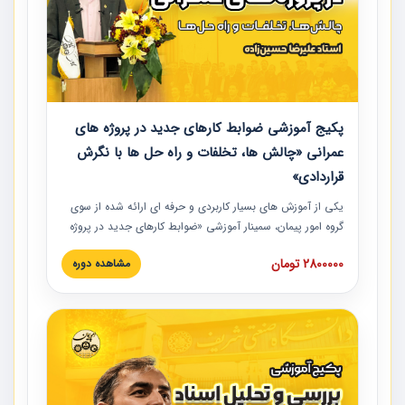
پکیج آموزشی ضوابط کارهای جدید در پروژه های
عمرانی «چالش ها، تخلفات و راه حل ها با نگرش
قراردادی»
یکی از آموزش‏‏‏‏‏‏ های بسیار کاربردی و حرفه‏ ای ارائه شده از سوی
گروه امور پیمان، سمینار آموزشی «ضوابط کارهای جدید در پروژه
های عمرانی» چالش ها، تخلفات و راه حل ها با نگرش قراردادی
2800000 تومان
مشاهده دوره
است که در محل سندیکای شرکت های ساختمانی کشور ارائه شد.
در این آموزش نکات کلیدی مربوط به کارهای جدید در اسناد و
مدارک پیمان به همراه تجربیات عملی ارائه شده است.