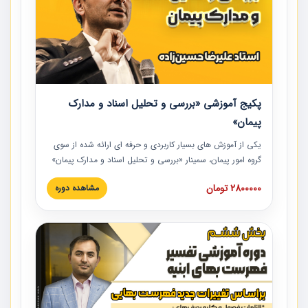
پکیج آموزشی «بررسی و تحلیل اسناد و مدارک
پیمان»
یکی از آموزش‏‏‏‏‏‏ های بسیار کاربردی و حرفه‏ ای ارائه شده از سوی
گروه امور پیمان، سمینار «بررسی و تحلیل اسناد و مدارک پیمان»
است که در دانشگاه صنعتی شریف ارائه شد. در این آموزش
2800000 تومان
مشاهده دوره
نکات کلیدی مربوط به اسناد و مدارک پیمان، اولویت بندی اسناد
و مدارک پیمان، بایدها و نبایدهای مربوط به اسناد و مدارک
پیمان به همراه تجربیات عملی در این خصوص ارائه شده است.