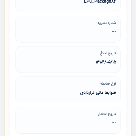
EPC_Package84
شماره نشریه
---
تاریخ ابلاغ
1384/05/15
نوع ضابطه
ضوابط مالی قراردادی
تاریخ انتشار
---