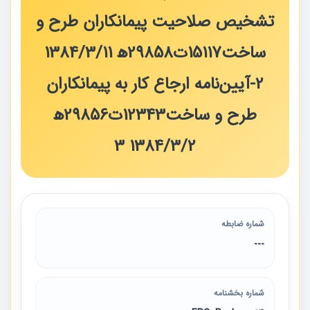
تشخیص صلاحیت پیمانکاران طرح و
ساخت15117ت29858ھ 1384/3/11
2-آیین‌نامه ارجاع کار به پیمانکاران
طرح و ساخت12343ت29856ھ
1384/3/2 3
شماره ضابطه
---
شماره بخشنامه