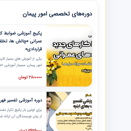
دوره‌های تخصصی امور پیمان
پکیج آموزشی ضوابط کار
عمرانی «چالش ها، تخلف
قراردادی»
یکی از آموزش‏‏‏‏‏‏ های بسیار کا
امور پیمان، سمینار آموزشی «
عمرانی» چالش ها، تخلفات و ر
2800000 تومان
در محل سندیکای شرکت های سا
آموزش نکات کلیدی مربوط به ک
به همراه تجربیات عملی ارائه
دوره آموزشی تفسیر فه
برای اولین بار پکیج تکرار نش
از زبان نویسندگان آن ارائه
مطالب فهرست بها تفسیر و ار
تصویری بوده و به همراه تصاو
2625000 تومان