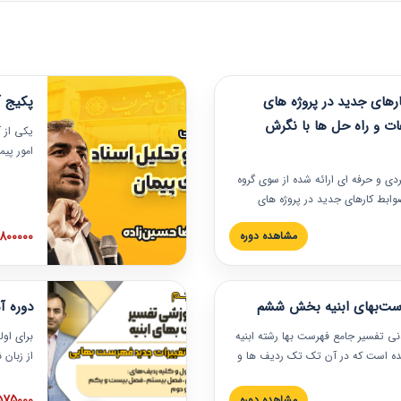
های جدید در پروژه های
پکیج آ
ات و راه حل ها با نگرش
یکی از آ
امور پی
در دانش
ربردی و حرفه‏ ای ارائه شده از سوی گروه
مربوط به
ضوابط کارهای جدید در پروژه های
بایدها و
اه حل ها با نگرش قراردادی است که
عملی در
2800000 توم
مشاهده دوره
ختمانی کشور ارائه شد. در این
ارهای جدید در اسناد و مدارک پیمان
 شده است.
رست‌بهای ابنیه بخش ششم
دوره آ
دنی تفسیر جامع فهرست بها رشته ابنیه
برای اول
 شده است که در آن تک تک ردیف ها و
از زبان
ائه شده است. این دوره به صورت کامل
مطالب ف
یر عملیات اجرایی مرتبط با ردیف های
تصویری 
1575000 توم
مشاهده دوره