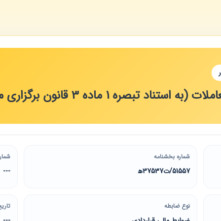
 تبصره 1 ماده 3 قانون برگزاری مناقصات)
شماره بخشنامه
شمار
51557/ت37537ه‍
---
نوع ضابطه
تاریخ
ضوابط مالی قراردادی
---