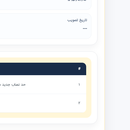
تاریخ تصویب
---
#
1
حد نصاب جديد معاملات (به است
2