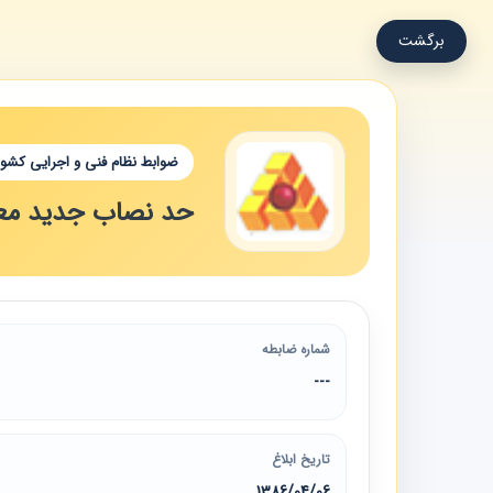
برگشت
ضوابط نظام فنی و اجرایی کشور
حد نصاب جدید معاملات (به استناد
شماره ضابطه
---
تاریخ ابلاغ
1386/04/06