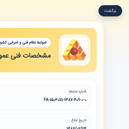
برگشت
ضوابط نظام فنی و اجرایی کشور
مشخصات فنی عمومی
شماره ضابطه
15030111-1387-409-0-0-FA
تاریخ ابلاغ
1387/02/24