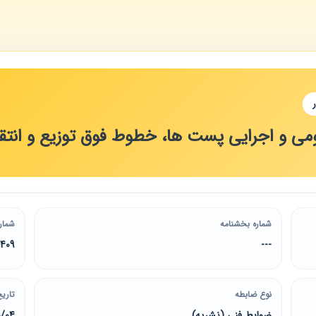
 و اجرایی پست ها، خطوط فوق توزیع و انتقا
شماره بخشنامه
شمار
409
---
نوع ضابطه
تاریخ
ضوابط فنی (نشریه)
0/04