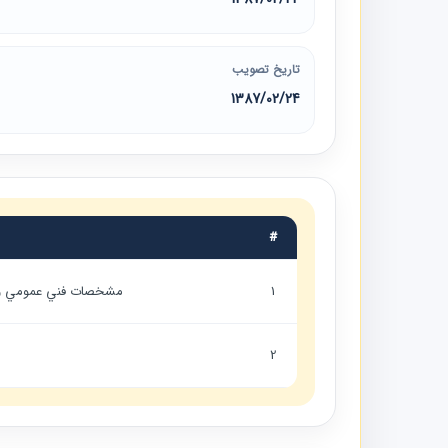
تاریخ تصویب
1387/02/24
#
1
مشخصات فني عمومي و ا
2