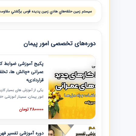
سيستم زمين حلقه‌هاي هادي زمين پديده قوس برگشتي مقاومت
دوره‌های تخصصی امور پیمان
پکیج آموزشی ضوابط کار
عمرانی «چالش ها، تخلف
قراردادی»
یکی از آموزش‏‏‏‏‏‏ های بسیار کا
امور پیمان، سمینار آموزشی «
عمرانی» چالش ها، تخلفات و ر
2800000 تومان
در محل سندیکای شرکت های سا
آموزش نکات کلیدی مربوط به ک
به همراه تجربیات عملی ارائه
دوره آموزشی تفسیر فه