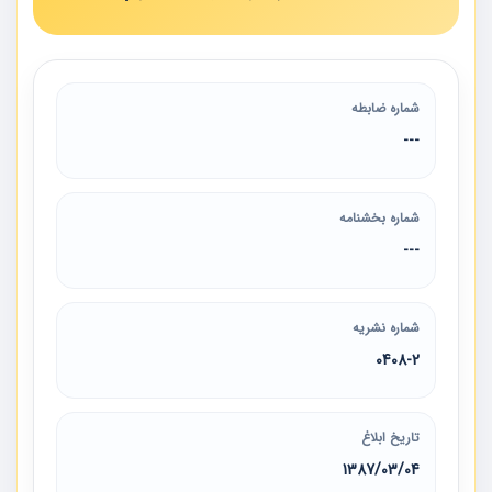
شماره ضابطه
---
شماره بخشنامه
---
شماره نشریه
0408-2
تاریخ ابلاغ
1387/03/04