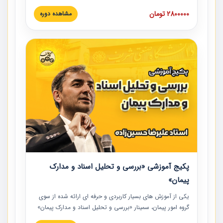
های عمرانی» چالش ها، تخلفات و راه حل ها با نگرش قراردادی
2800000 تومان
مشاهده دوره
است که در محل سندیکای شرکت های ساختمانی کشور ارائه شد.
در این آموزش نکات کلیدی مربوط به کارهای جدید در اسناد و
مدارک پیمان به همراه تجربیات عملی ارائه شده است.
پکیج آموزشی «بررسی و تحلیل اسناد و مدارک
پیمان»
یکی از آموزش‏‏‏‏‏‏ های بسیار کاربردی و حرفه‏ ای ارائه شده از سوی
گروه امور پیمان، سمینار «بررسی و تحلیل اسناد و مدارک پیمان»
است که در دانشگاه صنعتی شریف ارائه شد. در این آموزش