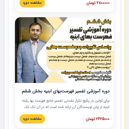
2800000 تومان
مشاهده دوره
نکات کلیدی مربوط به اسناد و مدارک پیمان، اولویت بندی اسناد
و مدارک پیمان، بایدها و نبایدهای مربوط به اسناد و مدارک
پیمان به همراه تجربیات عملی در این خصوص ارائه شده است.
دوره آموزشی تفسیر فهرست‌بهای ابنیه بخش ششم
برای اولین بار پکیج تکرار نشدنی تفسیر جامع فهرست بها رشته
ابنیه از زبان نویسندگان آن ارائه شده است که در آن تک تک
ردیف ها و مطالب فهرست بها تفسیر و ارائه شده است. این
2625000 تومان
مشاهده دوره
دوره به صورت کامل تصویری بوده و به همراه تصاویر عملیات
اجرایی مرتبط با ردیف های فهرست بها ارائه شده است. این