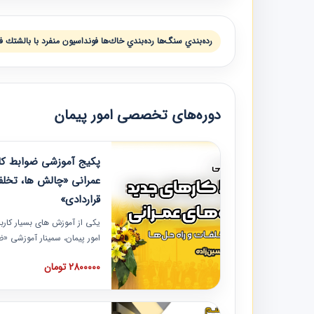
رده‌بندي سنگ‌ها رده‌بندي خاك‌ها فونداسيون منفرد با بالشتك 
دوره‌های تخصصی امور پیمان
پکیج آموزشی ضوابط کار
عمرانی «چالش ها، تخلف
قراردادی»
یکی از آموزش‏‏‏‏‏‏ های بسیار کا
امور پیمان، سمینار آموزشی «
عمرانی» چالش ها، تخلفات و ر
2800000 تومان
در محل سندیکای شرکت های سا
آموزش نکات کلیدی مربوط به ک
به همراه تجربیات عملی ارائه