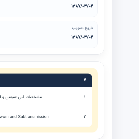
1387/03/04
تاریخ تصویب
1387/03/04
#
1
مشخصات فني عمومي و اجر
otworn and Subtransmission
2