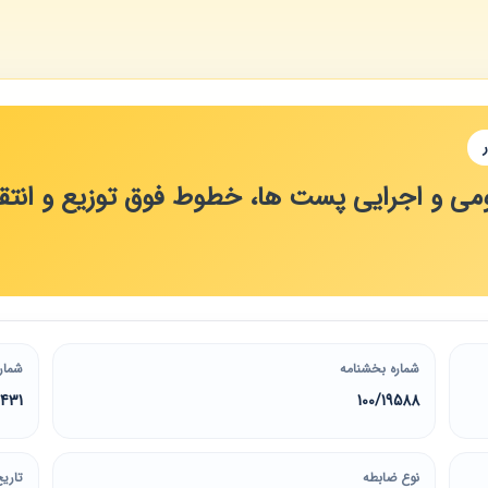
 و اجرایی پست ها، خطوط فوق توزیع و انتق
شماره بخشنامه
شمار
431
100/19588
نوع ضابطه
تاریخ