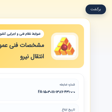
برگشت
ضوابط نظام فنی و اجرایی کشور
مشخصات فنی عمومی
انتقال نیرو
شماره ضابطه
15030111-1387-431-0-0-FA
تاریخ ابلاغ