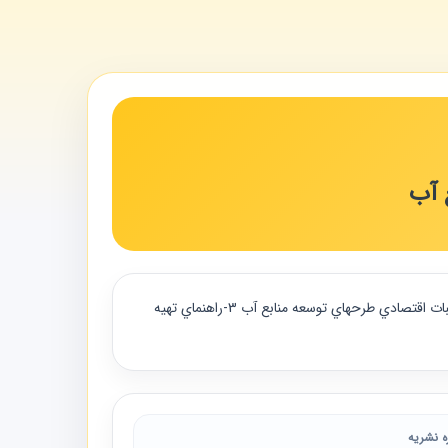
 آب
"ضابطه های مرتبط 1-راهنماي تشخيص اثرهاي اقتصادي، اجتماعي، ارزش گذاري و توجيه اقتصادي طرح هاي توسعه منابع آب 2-مباني محاسبات اقتصادي طرحهاي توسعه منابع آب 3-راهنماي تهيه
ه نشریه