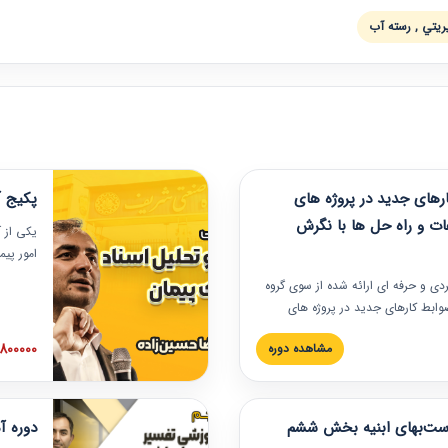
ريتي , رسته آب
های جدید در پروژه های
پکیج آ
ات و راه حل ها با نگرش
یکی از آ
امور پی
در دانش
ربردی و حرفه‏ ای ارائه شده از سوی گروه
مربوط به
ضوابط کارهای جدید در پروژه های
بایدها و
اه حل ها با نگرش قراردادی است که
عملی در
2800000 توم
مشاهده دوره
ختمانی کشور ارائه شد. در این
ارهای جدید در اسناد و مدارک پیمان
 شده است.
رست‌بهای ابنیه بخش ششم
دوره آ