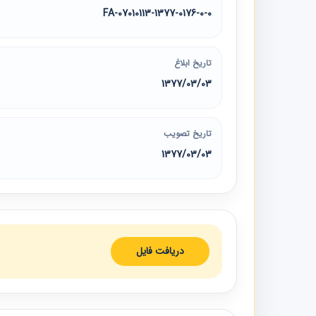
07010113-1377-0176-0-0-FA
تاریخ ابلاغ
1377/03/03
تاریخ تصویب
1377/03/03
دریافت فایل