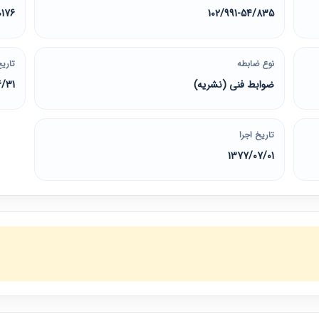
0176
102/991-54/835
نوع ضابطه
تاریخ
ضوابط فنی (نشریه)
6/31
تاریخ اجرا
1377/07/01