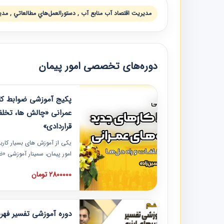
مديريت اقتصاد آب منابع آب , دستورالعمل‌هاي مطالعاتي , مدي
دوره‌های تخصصی امور پیمان
پکیج آموزشی ضوابط کار
عمرانی «چالش ها، تخلف
قراردادی»
یکی از آموزش‏‏‏‏‏‏ های بسیار کا
امور پیمان، سمینار آموزشی «
عمرانی» چالش ها، تخلفات و ر
2800000 تومان
در محل سندیکای شرکت های سا
آموزش نکات کلیدی مربوط به ک
به همراه تجربیات عملی ارائه
دوره آموزشی تفسیر فه