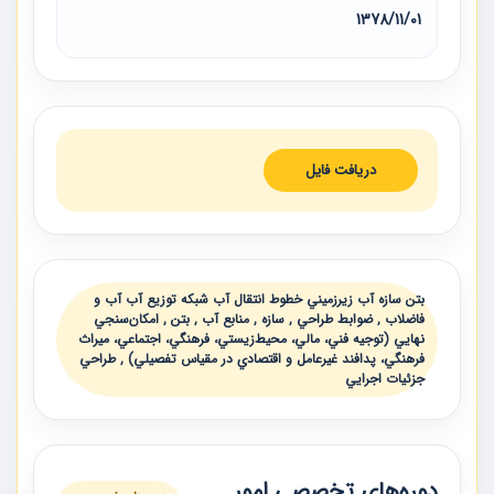
1378/11/01
دریافت فایل
بتن سازه آب زيرزميني خطوط انتقال آب شبكه توزيع آب آب و
فاضلاب , ضوابط طراحي , سازه , منابع آب , بتن , امكان‌سنجي
نهايي (توجيه فني، مالي، محيط‌زيستي، فرهنگي، اجتماعي، ميراث
فرهنگي، پدافند غيرعامل و اقتصادي در مقياس تفصيلي) , طراحي
جزئيات اجرايي
دوره‌های تخصصی امور