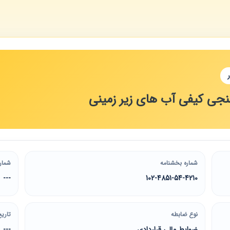
سنجی کیفی آب های زیر زمینی
شماره بخشنامه
شمار
---
102-4851-54-4210
نوع ضابطه
تاریخ
ضوابط مالی قراردادی
---