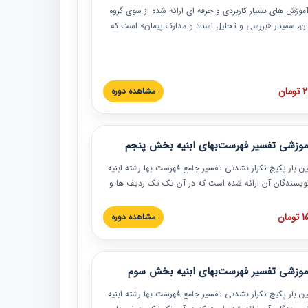
موزش‏‏‏‏‏‏ های بسیار کاربردی و حرفه‏ ای ارائه شده از سوی گروه
مان، سمینار «بررسی و تحلیل اسناد و مدارک پیمان» است که
گاه صنعتی شریف ارائه شد. در این آموزش نکات کلیدی
 اسناد و مدارک پیمان، اولویت بندی اسناد و مدارک پیمان،
 نبایدهای مربوط به اسناد و مدارک پیمان به همراه تجربیات
 این خصوص ارائه شده است.
ان
مشاهده دوره
موزشی تفسیر فهرست‌بهای ابنیه بخش پنجم
ین بار پکیج تکرار نشدنی تفسیر جامع فهرست بها رشته ابنیه
 نویسندگان آن ارائه شده است که در آن تک تک ردیف ها و
هرست بها تفسیر و ارائه شده است. این دوره به صورت کامل
بوده و به همراه تصاویر عملیات اجرایی مرتبط با ردیف های
ان
مشاهده دوره
ها ارائه شده است. این دوره با کلام مهندس
سین‌زاده مدیر پروژه مهندسی مشاور در امر بازنگری فهرست
 ابنیه ارائه شده و به تمام همکارانی که در حوزه صنعت
موزشی تفسیر فهرست‌بهای ابنیه بخش سوم
 حال فعالیت هستند حتما توصیه می کنیم از مطالب این
فاده نمایند.
ین بار پکیج تکرار نشدنی تفسیر جامع فهرست بها رشته ابنیه