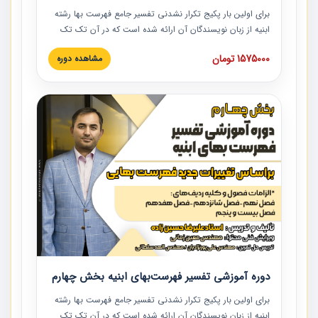
برای اولین بار پکیج تکرار نشدنی تفسیر جامع فهرست بها رشته
ابنیه از زبان نویسندگان آن ارائه شده است که در آن تک تک
ردیف ها و مطالب فهرست بها تفسیر و ارائه شده است. این
1575000 تومان
مشاهده دوره
دوره به صورت کامل تصویری بوده و به همراه تصاویر عملیات
اجرایی مرتبط با ردیف های فهرست بها ارائه شده است. این
دوره با کلام مهندس علیرضاحسین‌زاده مدیر پروژه مهندسی
مشاور در امر بازنگری فهرست بها رشته ابنیه ارائه شده و به تمام
همکارانی که در حوزه صنعت ساخت در حال فعالیت هستند حتما
توصیه می کنیم از مطالب این دوره استفاده نمایند.
دوره آموزشی تفسیر فهرست‌بهای ابنیه بخش چهارم
برای اولین بار پکیج تکرار نشدنی تفسیر جامع فهرست بها رشته
ابنیه از زبان نویسندگان آن ارائه شده است که در آن تک تک