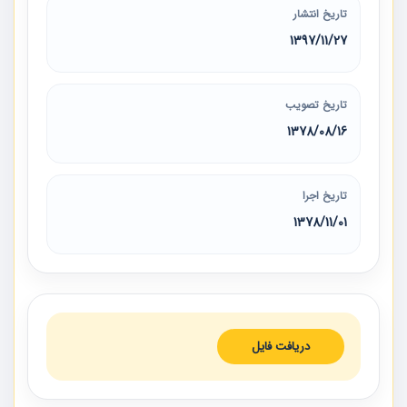
تاریخ انتشار
1397/11/27
تاریخ تصویب
1378/08/16
تاریخ اجرا
1378/11/01
دریافت فایل