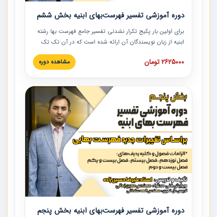
دوره آموزشی تفسیر فهرست‌بهای ابنیه بخش ششم
برای اولین بار پکیج تکرار نشدنی تفسیر جامع فهرست بها رشته
ابنیه از زبان نویسندگان آن ارائه شده است که در آن تک تک
ردیف ها و مطالب فهرست بها تفسیر و ارائه شده است. این
2625000 تومان
مشاهده دوره
دوره به صورت کامل تصویری بوده و به همراه تصاویر عملیات
اجرایی مرتبط با ردیف های فهرست بها ارائه شده است. این
دوره با کلام مهندس علیرضاحسین‌زاده مدیر پروژه مهندسی
مشاور در امر بازنگری فهرست بها رشته ابنیه ارائه شده و به تمام
همکارانی که در حوزه صنعت ساخت در حال فعالیت هستند حتما
توصیه می کنیم از مطالب این دوره استفاده نمایند.
دوره آموزشی تفسیر فهرست‌بهای ابنیه بخش پنجم