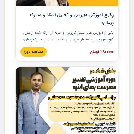
پکیج آموزشی «بررسی و تحلیل اسناد و مدارک
پیمان»
یکی از آموزش‏‏‏‏‏‏ های بسیار کاربردی و حرفه‏ ای ارائه شده از سوی
گروه امور پیمان، سمینار «بررسی و تحلیل اسناد و مدارک پیمان»
است که در دانشگاه صنعتی شریف ارائه شد. در این آموزش
2800000 تومان
مشاهده دوره
نکات کلیدی مربوط به اسناد و مدارک پیمان، اولویت بندی اسناد
و مدارک پیمان، بایدها و نبایدهای مربوط به اسناد و مدارک
پیمان به همراه تجربیات عملی در این خصوص ارائه شده است.