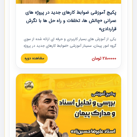
پکیج آموزشی ضوابط کارهای جدید در پروژه های
عمرانی «چالش ها، تخلفات و راه حل ها با نگرش
قراردادی»
یکی از آموزش‏‏‏‏‏‏ های بسیار کاربردی و حرفه‏ ای ارائه شده از سوی
گروه امور پیمان، سمینار آموزشی «ضوابط کارهای جدید در پروژه
های عمرانی» چالش ها، تخلفات و راه حل ها با نگرش قراردادی
2800000 تومان
مشاهده دوره
است که در محل سندیکای شرکت های ساختمانی کشور ارائه شد.
در این آموزش نکات کلیدی مربوط به کارهای جدید در اسناد و
مدارک پیمان به همراه تجربیات عملی ارائه شده است.