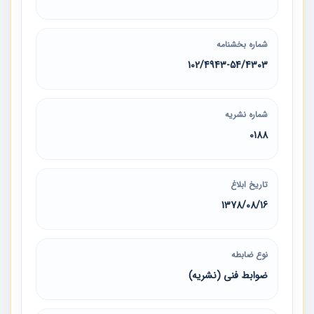
شماره بخشنامه
102/4943-54/4303
شماره نشریه
0188
تاریخ ابلاغ
1378/08/16
نوع ضابطه
ضوابط فنی (نشریه)