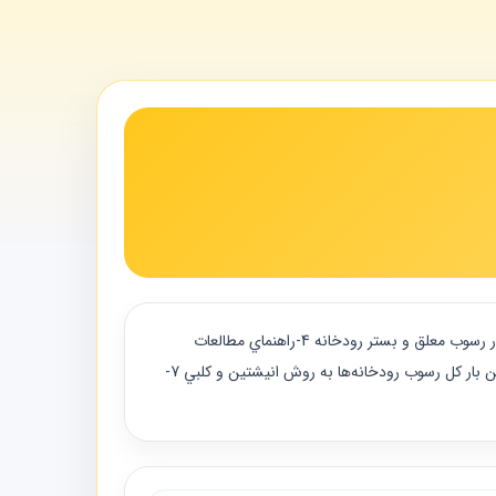
"ضابطه های مرتبط 1-راهنماي تعيين ضريب زبري هيدروليكي رودخانه ها 2-راهنماي روشهاي مهار رسوب در رودخانه ها 3-راهنماي محاسبه بار رسوب معلق و بستر رودخانه 4-راهنماي مطالعات
فرسايش و رسوب در ساماندهي رودخانه ها 5-راهنماي عمليات صحرايي نمونه برداري مواد رسوبي رودخانه ها و مخازن سدها 6-راهنماي تعيين بار كل رسوب رودخانه‌ها به روش انيشتين و كلبي 7-