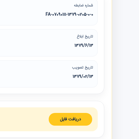
شماره ضابطه
07090111-1379-0205-0-0-FA
تاریخ ابلاغ
1379/6/13
تاریخ تصویب
1379/02/13
دریافت فایل