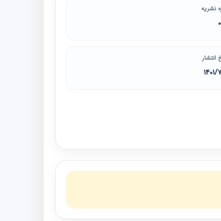
ه نشریه
 انتشار
1401/