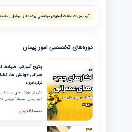
آب رسوبات غلظت آزمايش مهندسي رودخانه و سواحل , مشخص
دوره‌های تخصصی امور پیمان
پکیج آموزشی ضوابط کار
عمرانی «چالش ها، تخلف
قراردادی»
یکی از آموزش‏‏‏‏‏‏ های بسیار کا
امور پیمان، سمینار آموزشی «
عمرانی» چالش ها، تخلفات و ر
2800000 تومان
در محل سندیکای شرکت های سا
آموزش نکات کلیدی مربوط به ک
به همراه تجربیات عملی ارائه