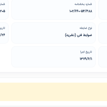
شماره بخشنامه
شمار
0205
102/660-54/488
نوع ضابطه
تاریخ
ضوابط فنی (نشریه)
7/26
تاریخ اجرا
1379/6/1