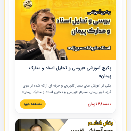
پکیج آموزشی «بررسی و تحلیل اسناد و مدارک
پیمان»
یکی از آموزش‏‏‏‏‏‏ های بسیار کاربردی و حرفه‏ ای ارائه شده از سوی
گروه امور پیمان، سمینار «بررسی و تحلیل اسناد و مدارک پیمان»
است که در دانشگاه صنعتی شریف ارائه شد. در این آموزش
2800000 تومان
مشاهده دوره
نکات کلیدی مربوط به اسناد و مدارک پیمان، اولویت بندی اسناد
و مدارک پیمان، بایدها و نبایدهای مربوط به اسناد و مدارک
پیمان به همراه تجربیات عملی در این خصوص ارائه شده است.