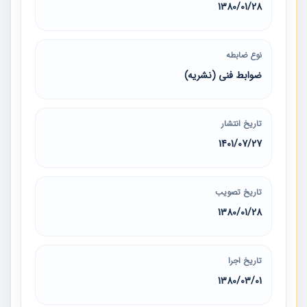
1380/01/28
نوع ضابطه
ضوابط فنی (نشریه)
تاریخ انتشار
1401/07/27
تاریخ تصویب
1380/01/28
تاریخ اجرا
1380/03/01