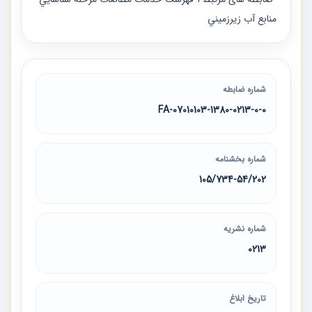
منابع آب زيرزميني
شماره ضابطه
07010103-1380-0213-0-0-FA
شماره بخشنامه
105/734-54/202
شماره نشریه
0213
تاریخ ابلاغ