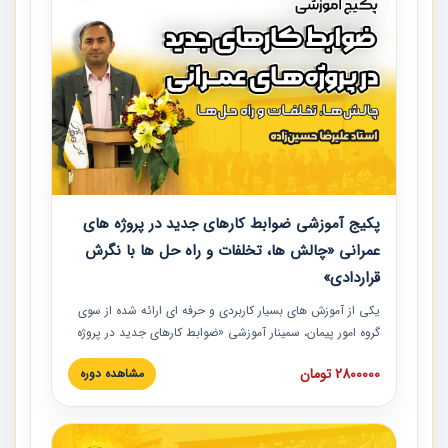
پکیج آموزشی ضوابط کارهای جدید در پروژه های
عمرانی «چالش ها، تخلفات و راه حل ها با نگرش
قراردادی»
یکی از آموزش‏‏‏‏‏‏ های بسیار کاربردی و حرفه‏ ای ارائه شده از سوی
گروه امور پیمان، سمینار آموزشی «ضوابط کارهای جدید در پروژه
های عمرانی» چالش ها، تخلفات و راه حل ها با نگرش قراردادی
2800000 تومان
مشاهده دوره
است که در محل سندیکای شرکت های ساختمانی کشور ارائه شد.
در این آموزش نکات کلیدی مربوط به کارهای جدید در اسناد و
مدارک پیمان به همراه تجربیات عملی ارائه شده است.