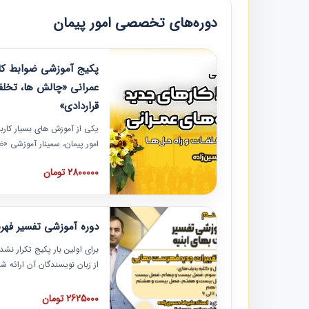
دوره‌های تخصصی امور پیمان
پکیج آموزشی ضوابط کار
عمرانی «چالش ها، تخلف
قراردادی»
یکی از آموزش‏‏‏‏‏‏ های بسیار کا
امور پیمان، سمینار آموزشی «
عمرانی» چالش ها، تخلفات و ر
2800000 تومان
در محل سندیکای شرکت های سا
آموزش نکات کلیدی مربوط به ک
به همراه تجربیات عملی ارائه
دوره آموزشی تفسیر فه
برای اولین بار پکیج تکرار نش
از زبان نویسندگان آن ارائه
مطالب فهرست بها تفسیر و ار
تصویری بوده و به همراه تصاو
2625000 تومان