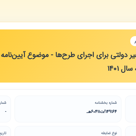
ل 1401
شماره بخشنامه
شمار
149164/ت60411هـ
-
نوع ضابطه
تاریخ