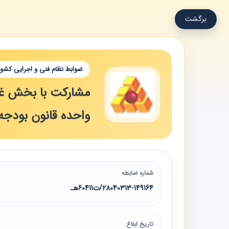
برگشت
ضوابط نظام فنی و اجرایی کشور
واحده قانون بودجه سا
شماره ضابطه
28040313-149164/ت60411هـ
تاریخ ابلاغ