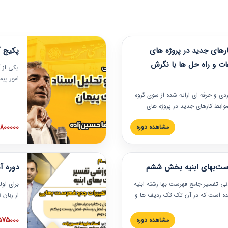
های جدید در پروژه های
پکیج آ
ات و راه حل ها با نگرش
یکی از آ
امور پی
در دانش
ربردی و حرفه‏ ای ارائه شده از سوی گروه
مربوط به
ضوابط کارهای جدید در پروژه های
بایدها و
اه حل ها با نگرش قراردادی است که
عملی در
2800000 توم
مشاهده دوره
ختمانی کشور ارائه شد. در این
ارهای جدید در اسناد و مدارک پیمان
 شده است.
رست‌بهای ابنیه بخش ششم
دوره آ
دنی تفسیر جامع فهرست بها رشته ابنیه
برای اول
 شده است که در آن تک تک ردیف ها و
از زبان
ائه شده است. این دوره به صورت کامل
مطالب ف
یر عملیات اجرایی مرتبط با ردیف های
تصویری 
1575000 توم
مشاهده دوره