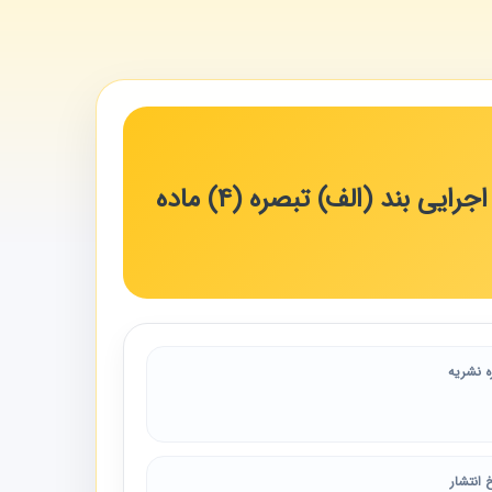
مشارکت با بخش غیر دولتی برای اجرای طرح‌ها - موضوع آیین‌نامه اجرایی بند (الف) تبصره (4) ماده
ه نشریه
 انتشار