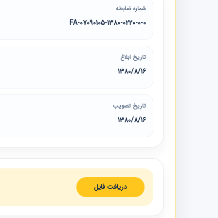
شماره ضابطه
07090105-1380-0220-0-0-FA
تاریخ ابلاغ
1380/8/16
تاریخ تصویب
1380/8/16
دریافت فایل