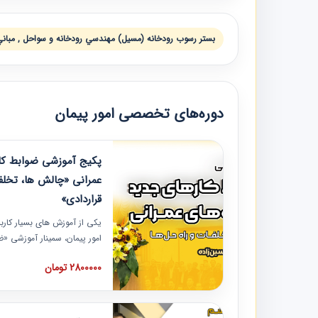
بستر رسوب رودخانه (مسيل) مهندسي رودخانه و سواحل , مبان
دوره‌های تخصصی امور پیمان
پکیج آموزشی ضوابط کار
عمرانی «چالش ها، تخلف
قراردادی»
یکی از آموزش‏‏‏‏‏‏ های بسیار کا
امور پیمان، سمینار آموزشی «
عمرانی» چالش ها، تخلفات و ر
2800000 تومان
در محل سندیکای شرکت های سا
آموزش نکات کلیدی مربوط به ک
به همراه تجربیات عملی ارائه