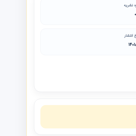
ه نشریه
 انتشار
1401