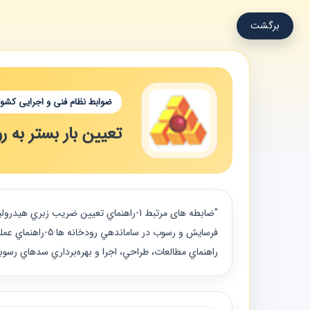
برگشت
ضوابط نظام فنی و اجرایی کشور
تعیین بار بستر به ر
راهنماي مطالعات، طراحي، اجرا و بهره‌برداري سدهاي رسوبگير رودخانه‌ها 8-راهنماي تعيين غلظت نمونه‌ها