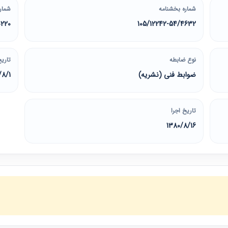
شماره بخشنامه
شمار
0220
105/12242-54/4632
نوع ضابطه
تاریخ
ضوابط فنی (نشریه)
/8/1
تاریخ اجرا
1380/8/16