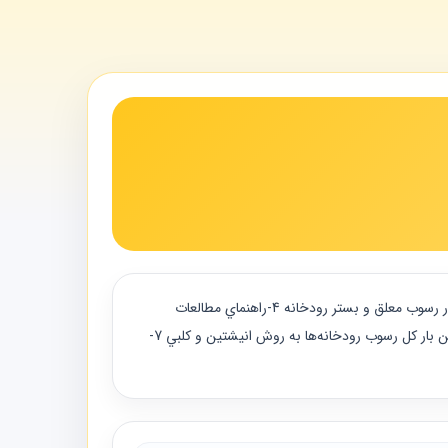
"ضابطه های مرتبط 1-راهنماي تعيين ضريب زبري هيدروليكي رودخانه ها 2-راهنماي روشهاي مهار رسوب در رودخانه ها 3-راهنماي محاسبه بار رسوب معلق و بستر رودخانه 4-راهنماي مطالعات
فرسايش و رسوب در ساماندهي رودخانه ها 5-راهنماي عمليات صحرايي نمونه برداري مواد رسوبي رودخانه ها و مخازن سدها 6-راهنماي تعيين بار كل رسوب رودخانه‌ها به روش انيشتين و كلبي 7-