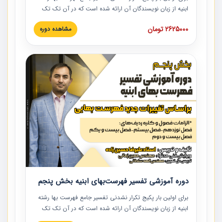
ابنیه از زبان نویسندگان آن ارائه شده است که در آن تک تک
ردیف ها و مطالب فهرست بها تفسیر و ارائه شده است. این
2625000 تومان
مشاهده دوره
دوره به صورت کامل تصویری بوده و به همراه تصاویر عملیات
اجرایی مرتبط با ردیف های فهرست بها ارائه شده است. این
دوره با کلام مهندس علیرضاحسین‌زاده مدیر پروژه مهندسی
مشاور در امر بازنگری فهرست بها رشته ابنیه ارائه شده و به تمام
همکارانی که در حوزه صنعت ساخت در حال فعالیت هستند حتما
توصیه می کنیم از مطالب این دوره استفاده نمایند.
دوره آموزشی تفسیر فهرست‌بهای ابنیه بخش پنجم
برای اولین بار پکیج تکرار نشدنی تفسیر جامع فهرست بها رشته
ابنیه از زبان نویسندگان آن ارائه شده است که در آن تک تک
ردیف ها و مطالب فهرست بها تفسیر و ارائه شده است. این