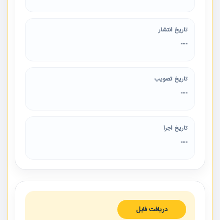
تاریخ انتشار
---
تاریخ تصویب
---
تاریخ اجرا
---
دریافت فایل