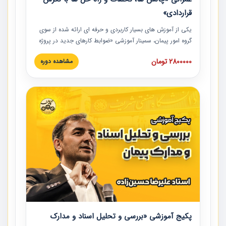
قراردادی»
یکی از آموزش‏‏‏‏‏‏ های بسیار کاربردی و حرفه‏ ای ارائه شده از سوی
گروه امور پیمان، سمینار آموزشی «ضوابط کارهای جدید در پروژه
های عمرانی» چالش ها، تخلفات و راه حل ها با نگرش قراردادی
2800000 تومان
مشاهده دوره
است که در محل سندیکای شرکت های ساختمانی کشور ارائه شد.
در این آموزش نکات کلیدی مربوط به کارهای جدید در اسناد و
مدارک پیمان به همراه تجربیات عملی ارائه شده است.
پکیج آموزشی «بررسی و تحلیل اسناد و مدارک