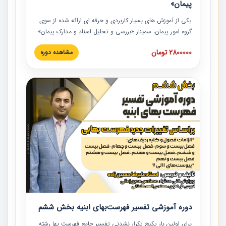
پیمان»
یکی از آموزش‏‏‏‏‏‏ های بسیار کاربردی و حرفه‏ ای ارائه شده از سوی
گروه امور پیمان، سمینار «بررسی و تحلیل اسناد و مدارک پیمان»
است که در دانشگاه صنعتی شریف ارائه شد. در این آموزش
2800000 تومان
مشاهده دوره
نکات کلیدی مربوط به اسناد و مدارک پیمان، اولویت بندی اسناد
و مدارک پیمان، بایدها و نبایدهای مربوط به اسناد و مدارک
پیمان به همراه تجربیات عملی در این خصوص ارائه شده است.
دوره آموزشی تفسیر فهرست‌بهای ابنیه بخش ششم
برای اولین بار پکیج تکرار نشدنی تفسیر جامع فهرست بها رشته