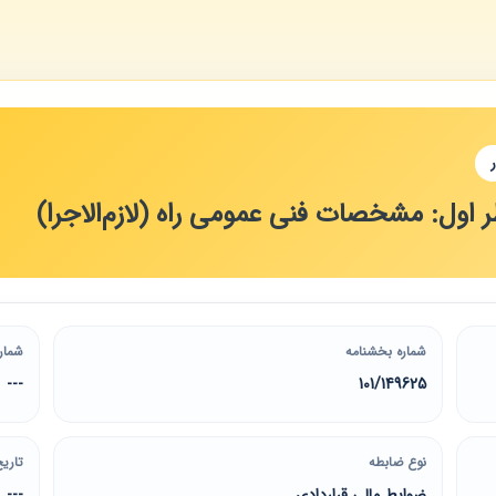
شماره بخشنامه
شمار
---
101/149625
نوع ضابطه
تاریخ
ضوابط مالی قراردادی
---