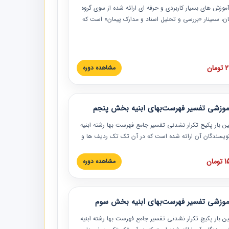
موزش‏‏‏‏‏‏ های بسیار کاربردی و حرفه‏ ای ارائه شده از سوی گروه
مان، سمینار «بررسی و تحلیل اسناد و مدارک پیمان» است که
گاه صنعتی شریف ارائه شد. در این آموزش نکات کلیدی
 اسناد و مدارک پیمان، اولویت بندی اسناد و مدارک پیمان،
 نبایدهای مربوط به اسناد و مدارک پیمان به همراه تجربیات
 این خصوص ارائه شده است.
ان
مشاهده دوره
موزشی تفسیر فهرست‌بهای ابنیه بخش پنجم
ین بار پکیج تکرار نشدنی تفسیر جامع فهرست بها رشته ابنیه
 نویسندگان آن ارائه شده است که در آن تک تک ردیف ها و
هرست بها تفسیر و ارائه شده است. این دوره به صورت کامل
بوده و به همراه تصاویر عملیات اجرایی مرتبط با ردیف های
ان
مشاهده دوره
ها ارائه شده است. این دوره با کلام مهندس
سین‌زاده مدیر پروژه مهندسی مشاور در امر بازنگری فهرست
 ابنیه ارائه شده و به تمام همکارانی که در حوزه صنعت
موزشی تفسیر فهرست‌بهای ابنیه بخش سوم
 حال فعالیت هستند حتما توصیه می کنیم از مطالب این
فاده نمایند.
ین بار پکیج تکرار نشدنی تفسیر جامع فهرست بها رشته ابنیه