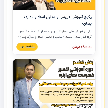
پکیج آموزشی «بررسی و تحلیل اسناد و مدارک
پیمان»
یکی از آموزش‏‏‏‏‏‏ های بسیار کاربردی و حرفه‏ ای ارائه شده از سوی
گروه امور پیمان، سمینار «بررسی و تحلیل اسناد و مدارک پیمان»
است که در دانشگاه صنعتی شریف ارائه شد. در این آموزش
2800000 تومان
مشاهده دوره
نکات کلیدی مربوط به اسناد و مدارک پیمان، اولویت بندی اسناد
و مدارک پیمان، بایدها و نبایدهای مربوط به اسناد و مدارک
پیمان به همراه تجربیات عملی در این خصوص ارائه شده است.