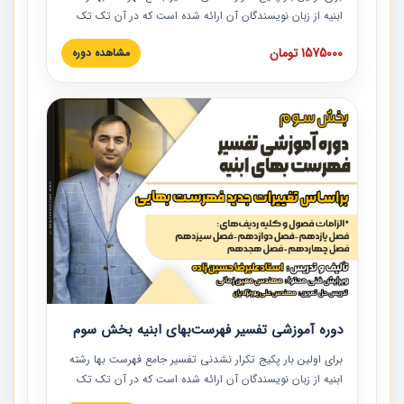
ابنیه از زبان نویسندگان آن ارائه شده است که در آن تک تک
ردیف ها و مطالب فهرست بها تفسیر و ارائه شده است. این
1575000 تومان
مشاهده دوره
دوره به صورت کامل تصویری بوده و به همراه تصاویر عملیات
اجرایی مرتبط با ردیف های فهرست بها ارائه شده است. این
دوره با کلام مهندس علیرضاحسین‌زاده مدیر پروژه مهندسی
مشاور در امر بازنگری فهرست بها رشته ابنیه ارائه شده و به تمام
همکارانی که در حوزه صنعت ساخت در حال فعالیت هستند حتما
توصیه می کنیم از مطالب این دوره استفاده نمایند.
دوره آموزشی تفسیر فهرست‌بهای ابنیه بخش سوم
برای اولین بار پکیج تکرار نشدنی تفسیر جامع فهرست بها رشته
ابنیه از زبان نویسندگان آن ارائه شده است که در آن تک تک
ردیف ها و مطالب فهرست بها تفسیر و ارائه شده است. این