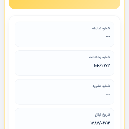
شماره ضابطه
---
شماره بخشنامه
101-62703
شماره نشریه
---
تاریخ ابلاغ
1383/04/14