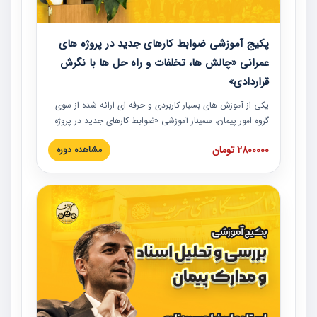
پکیج آموزشی ضوابط کارهای جدید در پروژه های
عمرانی «چالش ها، تخلفات و راه حل ها با نگرش
قراردادی»
یکی از آموزش‏‏‏‏‏‏ های بسیار کاربردی و حرفه‏ ای ارائه شده از سوی
گروه امور پیمان، سمینار آموزشی «ضوابط کارهای جدید در پروژه
های عمرانی» چالش ها، تخلفات و راه حل ها با نگرش قراردادی
2800000 تومان
مشاهده دوره
است که در محل سندیکای شرکت های ساختمانی کشور ارائه شد.
در این آموزش نکات کلیدی مربوط به کارهای جدید در اسناد و
مدارک پیمان به همراه تجربیات عملی ارائه شده است.