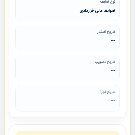
نوع ضابطه
ضوابط مالی قراردادی
تاریخ انتشار
---
تاریخ تصویب
---
تاریخ اجرا
---