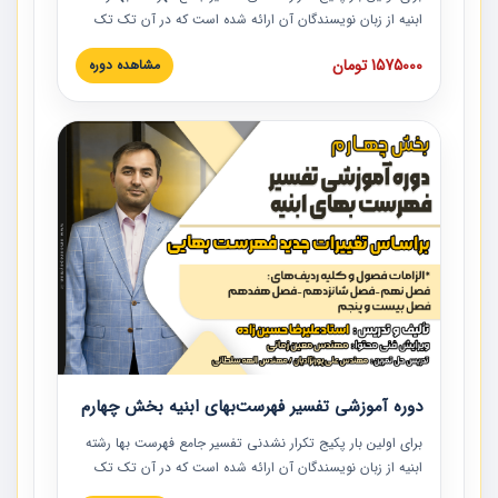
ابنیه از زبان نویسندگان آن ارائه شده است که در آن تک تک
ردیف ها و مطالب فهرست بها تفسیر و ارائه شده است. این
1575000 تومان
مشاهده دوره
دوره به صورت کامل تصویری بوده و به همراه تصاویر عملیات
اجرایی مرتبط با ردیف های فهرست بها ارائه شده است. این
دوره با کلام مهندس علیرضاحسین‌زاده مدیر پروژه مهندسی
مشاور در امر بازنگری فهرست بها رشته ابنیه ارائه شده و به تمام
همکارانی که در حوزه صنعت ساخت در حال فعالیت هستند حتما
توصیه می کنیم از مطالب این دوره استفاده نمایند.
دوره آموزشی تفسیر فهرست‌بهای ابنیه بخش چهارم
برای اولین بار پکیج تکرار نشدنی تفسیر جامع فهرست بها رشته
ابنیه از زبان نویسندگان آن ارائه شده است که در آن تک تک
ردیف ها و مطالب فهرست بها تفسیر و ارائه شده است. این