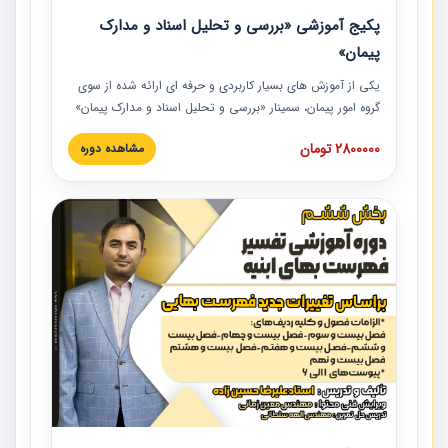
پکیج آموزشی «بررسی و تحلیل اسناد و مدارک
پیمان»
یکی از آموزش‏‏‏‏‏‏ های بسیار کاربردی و حرفه‏ ای ارائه شده از سوی
گروه امور پیمان، سمینار «بررسی و تحلیل اسناد و مدارک پیمان»
است که در دانشگاه صنعتی شریف ارائه شد. در این آموزش
2800000 تومان
مشاهده دوره
نکات کلیدی مربوط به اسناد و مدارک پیمان، اولویت بندی اسناد
و مدارک پیمان، بایدها و نبایدهای مربوط به اسناد و مدارک
پیمان به همراه تجربیات عملی در این خصوص ارائه شده است.