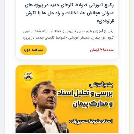
پکیج آموزشی ضوابط کارهای جدید در پروژه های
عمرانی «چالش ها، تخلفات و راه حل ها با نگرش
قراردادی»
یکی از آموزش‏‏‏‏‏‏ های بسیار کاربردی و حرفه‏ ای ارائه شده از سوی
گروه امور پیمان، سمینار آموزشی «ضوابط کارهای جدید در پروژه
های عمرانی» چالش ها، تخلفات و راه حل ها با نگرش قراردادی
2800000 تومان
مشاهده دوره
است که در محل سندیکای شرکت های ساختمانی کشور ارائه شد.
در این آموزش نکات کلیدی مربوط به کارهای جدید در اسناد و
مدارک پیمان به همراه تجربیات عملی ارائه شده است.