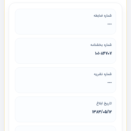
شماره ضابطه
---
شماره بخشنامه
101-84707
شماره نشریه
---
تاریخ ابلاغ
1383/05/12