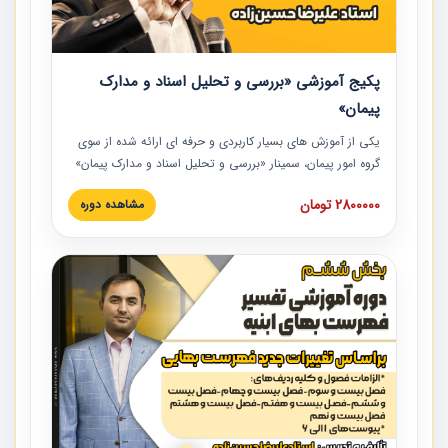
پکیج آموزشی «بررسی و تحلیل اسناد و مدارک
پیمان»
یکی از آموزش‏‏‏‏‏‏ های بسیار کاربردی و حرفه‏ ای ارائه شده از سوی
گروه امور پیمان، سمینار «بررسی و تحلیل اسناد و مدارک پیمان»
است که در دانشگاه صنعتی شریف ارائه شد. در این آموزش
2800000 تومان
مشاهده دوره
نکات کلیدی مربوط به اسناد و مدارک پیمان، اولویت بندی اسناد
و مدارک پیمان، بایدها و نبایدهای مربوط به اسناد و مدارک
پیمان به همراه تجربیات عملی در این خصوص ارائه شده است.