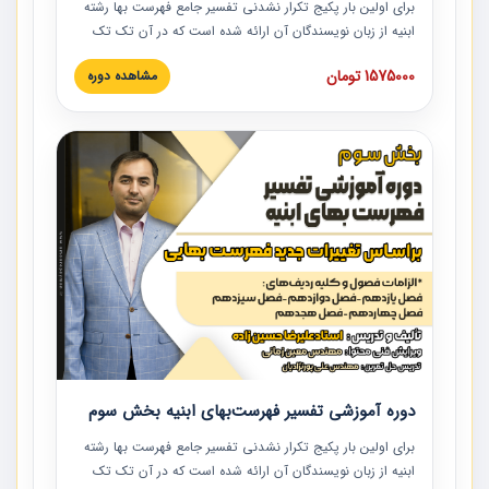
برای اولین بار پکیج تکرار نشدنی تفسیر جامع فهرست بها رشته
ابنیه از زبان نویسندگان آن ارائه شده است که در آن تک تک
ردیف ها و مطالب فهرست بها تفسیر و ارائه شده است. این
1575000 تومان
مشاهده دوره
دوره به صورت کامل تصویری بوده و به همراه تصاویر عملیات
اجرایی مرتبط با ردیف های فهرست بها ارائه شده است. این
دوره با کلام مهندس علیرضاحسین‌زاده مدیر پروژه مهندسی
مشاور در امر بازنگری فهرست بها رشته ابنیه ارائه شده و به تمام
همکارانی که در حوزه صنعت ساخت در حال فعالیت هستند حتما
توصیه می کنیم از مطالب این دوره استفاده نمایند.
دوره آموزشی تفسیر فهرست‌بهای ابنیه بخش سوم
برای اولین بار پکیج تکرار نشدنی تفسیر جامع فهرست بها رشته
ابنیه از زبان نویسندگان آن ارائه شده است که در آن تک تک