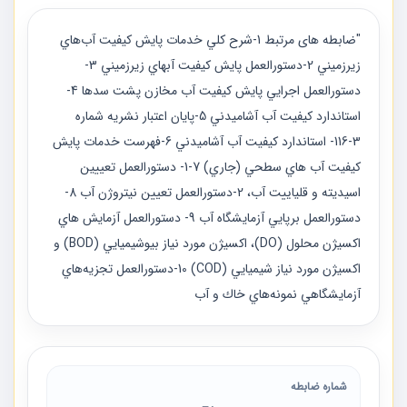
"ضابطه های مرتبط 1-شرح كلي خدمات پايش كيفيت آب‌هاي
زيرزميني 2-دستورالعمل پايش كيفيت آبهاي زيرزميني 3-
دستورالعمل اجرايي پايش كيفيت آب مخازن پشت سدها 4-
استاندارد كيفيت آب آشاميدني 5-پايان اعتبار نشريه شماره
3‏-116‏- استاندارد كيفيت آب آشاميدني 6-فهرست خدمات پايش
كيفيت آب هاي سطحي (جاري) 7-1- دستورالعمل تعييين
اسيديته و قلياييت آب، 2-دستورالعمل تعيين نيتروژن آب 8-
دستورالعمل برپايي آزمايشگاه آب 9- دستورالعمل آزمايش هاي
اكسيژن محلول (DO)، اكسيژن مورد نياز بيوشيميايي (BOD) و
اكسيژن مورد نياز شيميايي (COD) 10-دستورالعمل تجزيه‌هاي
آزمايشگاهي نمونه‌هاي خاك و آب
شماره ضابطه