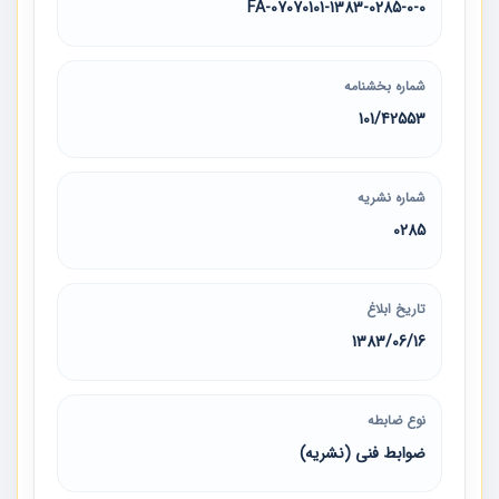
07070101-1383-0285-0-0-FA
شماره بخشنامه
101/42553
شماره نشریه
0285
تاریخ ابلاغ
1383/06/16
نوع ضابطه
ضوابط فنی (نشریه)