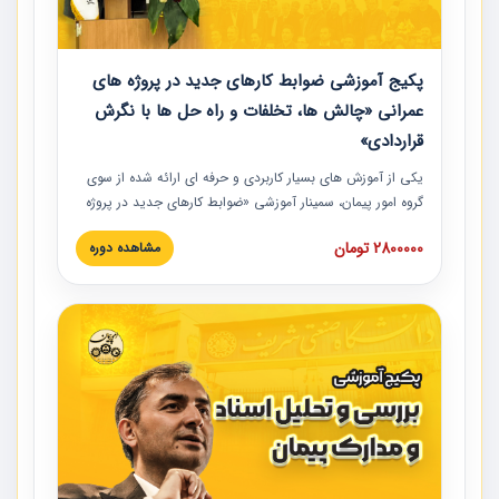
پکیج آموزشی ضوابط کارهای جدید در پروژه های
عمرانی «چالش ها، تخلفات و راه حل ها با نگرش
قراردادی»
یکی از آموزش‏‏‏‏‏‏ های بسیار کاربردی و حرفه‏ ای ارائه شده از سوی
گروه امور پیمان، سمینار آموزشی «ضوابط کارهای جدید در پروژه
های عمرانی» چالش ها، تخلفات و راه حل ها با نگرش قراردادی
2800000 تومان
مشاهده دوره
است که در محل سندیکای شرکت های ساختمانی کشور ارائه شد.
در این آموزش نکات کلیدی مربوط به کارهای جدید در اسناد و
مدارک پیمان به همراه تجربیات عملی ارائه شده است.