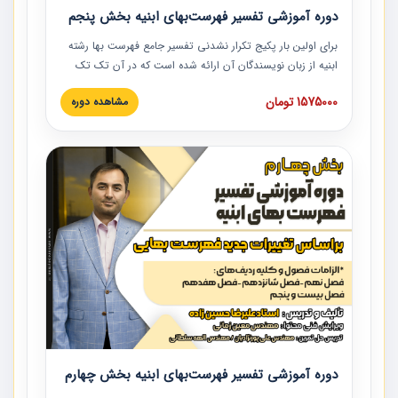
دوره آموزشی تفسیر فهرست‌بهای ابنیه بخش پنجم
برای اولین بار پکیج تکرار نشدنی تفسیر جامع فهرست بها رشته
ابنیه از زبان نویسندگان آن ارائه شده است که در آن تک تک
ردیف ها و مطالب فهرست بها تفسیر و ارائه شده است. این
1575000 تومان
مشاهده دوره
دوره به صورت کامل تصویری بوده و به همراه تصاویر عملیات
اجرایی مرتبط با ردیف های فهرست بها ارائه شده است. این
دوره با کلام مهندس علیرضاحسین‌زاده مدیر پروژه مهندسی
مشاور در امر بازنگری فهرست بها رشته ابنیه ارائه شده و به تمام
همکارانی که در حوزه صنعت ساخت در حال فعالیت هستند حتما
توصیه می کنیم از مطالب این دوره استفاده نمایند.
دوره آموزشی تفسیر فهرست‌بهای ابنیه بخش چهارم