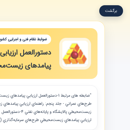
برگشت
ضوابط نظام فنی و اجرایی کشور
دستورالعمل ارزیاب
پیامدهای زیست‌محی
ارزيابي پيامدهاي زيست‌محيطي طرح‌هاي سرمايه‌گذاري (تجديد نظر 1 به تاريخ 13910129) 6-راهنماي ارزيابي راهبردي محي