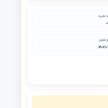
ه نشریه
0
 انتشار
1402/0