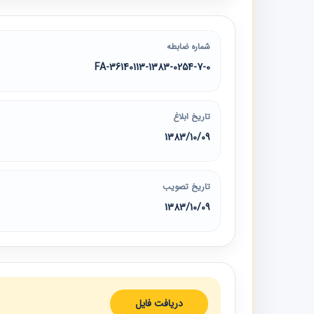
شماره ضابطه
36140113-1383-0254-7-0-FA
تاریخ ابلاغ
1383/10/09
تاریخ تصویب
1383/10/09
دریافت فایل