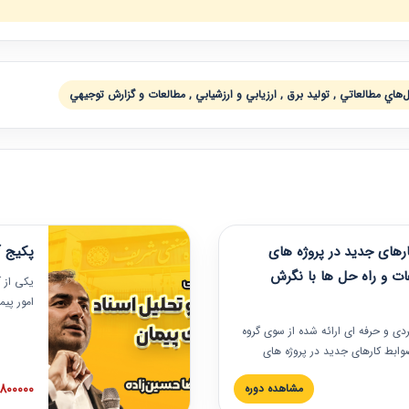
ي مطالعاتي , توليد برق , ارزيابي و ارزشيابي , مطالعات و گزارش توجيهي
های جدید در پروژه های
پکیج آ
ات و راه حل ها با نگرش
یکی از آ
امور پی
در دانش
ربردی و حرفه‏ ای ارائه شده از سوی گروه
مربوط به
ضوابط کارهای جدید در پروژه های
بایدها و
اه حل ها با نگرش قراردادی است که
عملی در
2800000 توم
مشاهده دوره
ختمانی کشور ارائه شد. در این