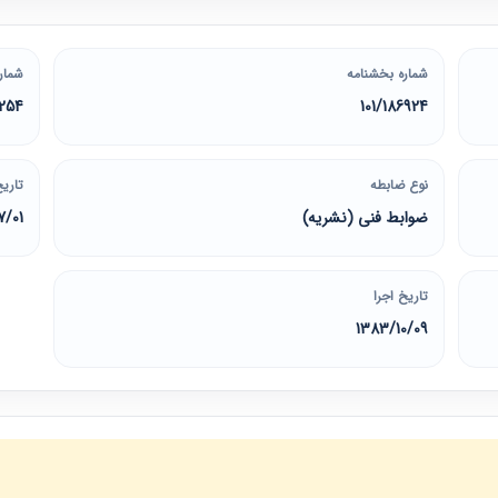
شماره بخشنامه
شمار
254
101/186924
نوع ضابطه
تاریخ
ضوابط فنی (نشریه)
7/01
تاریخ اجرا
1383/10/09