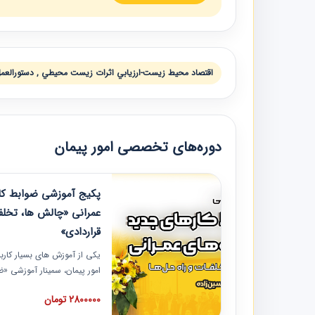
اقتصاد محيط زيست-ارزيابي اثرات زيست محيطي , دستورالعمل‌ها
دوره‌های تخصصی امور پیمان
پکیج آموزشی ضوابط کار
عمرانی «چالش ها، تخلف
قراردادی»
یکی از آموزش‏‏‏‏‏‏ های بسیار کا
امور پیمان، سمینار آموزشی «
عمرانی» چالش ها، تخلفات و ر
2800000 تومان
در محل سندیکای شرکت های سا