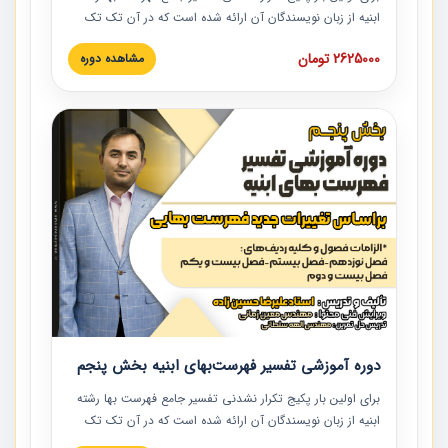
ابنیه از زبان نویسندگان آن ارائه شده است که در آن تک تک
ردیف ها و مطالب فهرست بها تفسیر و ارائه شده است. این
2625000 تومان
مشاهده دوره
دوره به صورت کامل تصویری بوده و به همراه تصاویر عملیات
اجرایی مرتبط با ردیف های فهرست بها ارائه شده است. این
دوره با کلام مهندس علیرضاحسین‌زاده مدیر پروژه مهندسی
مشاور در امر بازنگری فهرست بها رشته ابنیه ارائه شده و به تمام
همکارانی که در حوزه صنعت ساخت در حال فعالیت هستند حتما
توصیه می کنیم از مطالب این دوره استفاده نمایند.
دوره آموزشی تفسیر فهرست‌بهای ابنیه بخش پنجم
برای اولین بار پکیج تکرار نشدنی تفسیر جامع فهرست بها رشته
ابنیه از زبان نویسندگان آن ارائه شده است که در آن تک تک
ردیف ها و مطالب فهرست بها تفسیر و ارائه شده است. این