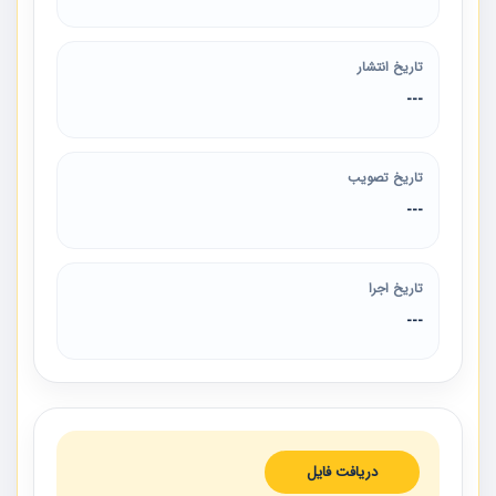
تاریخ انتشار
---
تاریخ تصویب
---
تاریخ اجرا
---
دریافت فایل