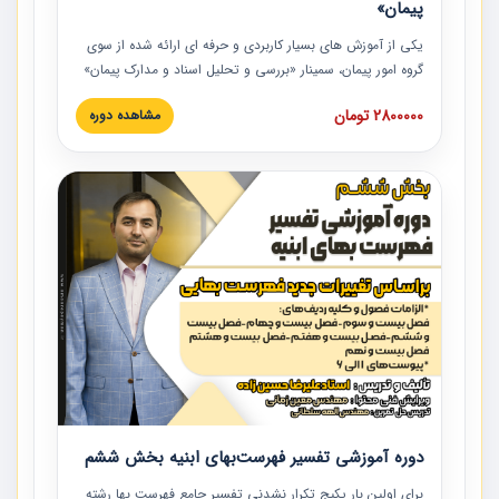
پیمان»
یکی از آموزش‏‏‏‏‏‏ های بسیار کاربردی و حرفه‏ ای ارائه شده از سوی
گروه امور پیمان، سمینار «بررسی و تحلیل اسناد و مدارک پیمان»
است که در دانشگاه صنعتی شریف ارائه شد. در این آموزش
2800000 تومان
مشاهده دوره
نکات کلیدی مربوط به اسناد و مدارک پیمان، اولویت بندی اسناد
و مدارک پیمان، بایدها و نبایدهای مربوط به اسناد و مدارک
پیمان به همراه تجربیات عملی در این خصوص ارائه شده است.
دوره آموزشی تفسیر فهرست‌بهای ابنیه بخش ششم
برای اولین بار پکیج تکرار نشدنی تفسیر جامع فهرست بها رشته