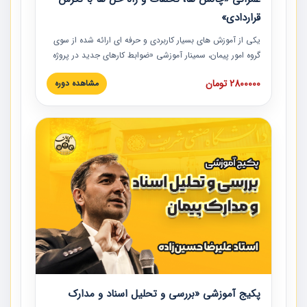
قراردادی»
یکی از آموزش‏‏‏‏‏‏ های بسیار کاربردی و حرفه‏ ای ارائه شده از سوی
گروه امور پیمان، سمینار آموزشی «ضوابط کارهای جدید در پروژه
های عمرانی» چالش ها، تخلفات و راه حل ها با نگرش قراردادی
2800000 تومان
مشاهده دوره
است که در محل سندیکای شرکت های ساختمانی کشور ارائه شد.
در این آموزش نکات کلیدی مربوط به کارهای جدید در اسناد و
مدارک پیمان به همراه تجربیات عملی ارائه شده است.
پکیج آموزشی «بررسی و تحلیل اسناد و مدارک