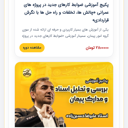
پکیج آموزشی ضوابط کارهای جدید در پروژه های
عمرانی «چالش ها، تخلفات و راه حل ها با نگرش
قراردادی»
یکی از آموزش‏‏‏‏‏‏ های بسیار کاربردی و حرفه‏ ای ارائه شده از سوی
گروه امور پیمان، سمینار آموزشی «ضوابط کارهای جدید در پروژه
های عمرانی» چالش ها، تخلفات و راه حل ها با نگرش قراردادی
2800000 تومان
مشاهده دوره
است که در محل سندیکای شرکت های ساختمانی کشور ارائه شد.
در این آموزش نکات کلیدی مربوط به کارهای جدید در اسناد و
مدارک پیمان به همراه تجربیات عملی ارائه شده است.