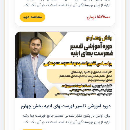
ابنیه از زبان نویسندگان آن ارائه شده است که در آن تک تک
ردیف ها و مطالب فهرست بها تفسیر و ارائه شده است. این
1575000 تومان
مشاهده دوره
دوره به صورت کامل تصویری بوده و به همراه تصاویر عملیات
اجرایی مرتبط با ردیف های فهرست بها ارائه شده است. این
دوره با کلام مهندس علیرضاحسین‌زاده مدیر پروژه مهندسی
مشاور در امر بازنگری فهرست بها رشته ابنیه ارائه شده و به تمام
همکارانی که در حوزه صنعت ساخت در حال فعالیت هستند حتما
توصیه می کنیم از مطالب این دوره استفاده نمایند.
دوره آموزشی تفسیر فهرست‌بهای ابنیه بخش چهارم
برای اولین بار پکیج تکرار نشدنی تفسیر جامع فهرست بها رشته
ابنیه از زبان نویسندگان آن ارائه شده است که در آن تک تک
ردیف ها و مطالب فهرست بها تفسیر و ارائه شده است. این