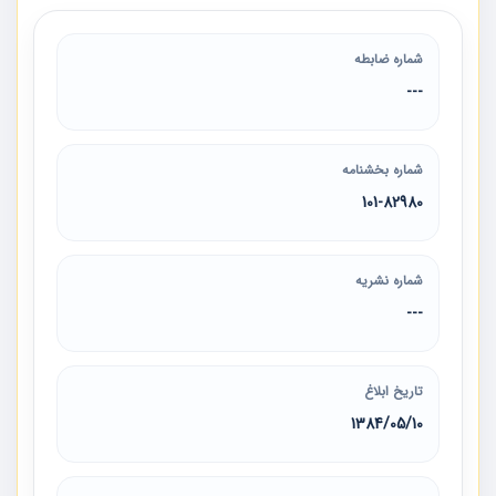
شماره ضابطه
---
شماره بخشنامه
101-82980
شماره نشریه
---
تاریخ ابلاغ
1384/05/10