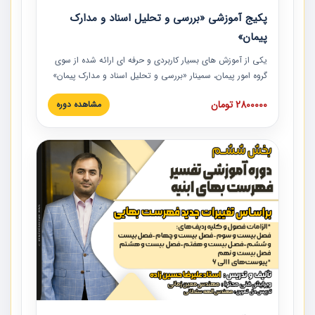
پکیج آموزشی «بررسی و تحلیل اسناد و مدارک
پیمان»
یکی از آموزش‏‏‏‏‏‏ های بسیار کاربردی و حرفه‏ ای ارائه شده از سوی
گروه امور پیمان، سمینار «بررسی و تحلیل اسناد و مدارک پیمان»
است که در دانشگاه صنعتی شریف ارائه شد. در این آموزش
2800000 تومان
مشاهده دوره
نکات کلیدی مربوط به اسناد و مدارک پیمان، اولویت بندی اسناد
و مدارک پیمان، بایدها و نبایدهای مربوط به اسناد و مدارک
پیمان به همراه تجربیات عملی در این خصوص ارائه شده است.