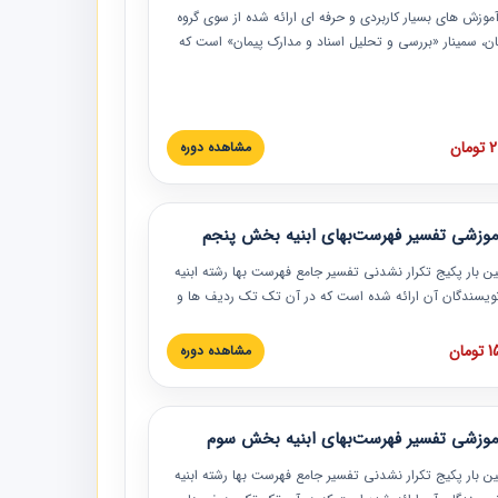
موزش‏‏‏‏‏‏ های بسیار کاربردی و حرفه‏ ای ارائه شده از سوی گروه
مان، سمینار «بررسی و تحلیل اسناد و مدارک پیمان» است که
گاه صنعتی شریف ارائه شد. در این آموزش نکات کلیدی
 اسناد و مدارک پیمان، اولویت بندی اسناد و مدارک پیمان،
 نبایدهای مربوط به اسناد و مدارک پیمان به همراه تجربیات
 این خصوص ارائه شده است.
ان
مشاهده دوره
موزشی تفسیر فهرست‌بهای ابنیه بخش پنجم
ین بار پکیج تکرار نشدنی تفسیر جامع فهرست بها رشته ابنیه
 نویسندگان آن ارائه شده است که در آن تک تک ردیف ها و
هرست بها تفسیر و ارائه شده است. این دوره به صورت کامل
بوده و به همراه تصاویر عملیات اجرایی مرتبط با ردیف های
ان
مشاهده دوره
ها ارائه شده است. این دوره با کلام مهندس
سین‌زاده مدیر پروژه مهندسی مشاور در امر بازنگری فهرست
 ابنیه ارائه شده و به تمام همکارانی که در حوزه صنعت
موزشی تفسیر فهرست‌بهای ابنیه بخش سوم
 حال فعالیت هستند حتما توصیه می کنیم از مطالب این
فاده نمایند.
ین بار پکیج تکرار نشدنی تفسیر جامع فهرست بها رشته ابنیه