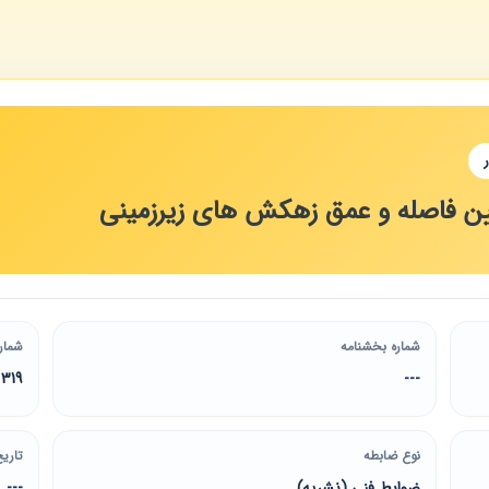
ن فاصله و عمق زهکش های زیرزمینی
شماره بخشنامه
شمار
319
---
نوع ضابطه
تاریخ
ضوابط فنی (نشریه)
---