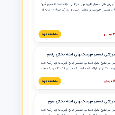
موزش‏‏‏‏‏‏ های بسیار کاربردی و حرفه‏ ای ارائه شده از سوی گروه
مان، سمینار «بررسی و تحلیل اسناد و مدارک پیمان» است که
گاه صنعتی شریف ارائه شد. در این آموزش نکات کلیدی
 اسناد و مدارک پیمان، اولویت بندی اسناد و مدارک پیمان،
 نبایدهای مربوط به اسناد و مدارک پیمان به همراه تجربیات
 این خصوص ارائه شده است.
ان
مشاهده دوره
موزشی تفسیر فهرست‌بهای ابنیه بخش پنجم
ین بار پکیج تکرار نشدنی تفسیر جامع فهرست بها رشته ابنیه
 نویسندگان آن ارائه شده است که در آن تک تک ردیف ها و
هرست بها تفسیر و ارائه شده است. این دوره به صورت کامل
بوده و به همراه تصاویر عملیات اجرایی مرتبط با ردیف های
ان
مشاهده دوره
ها ارائه شده است. این دوره با کلام مهندس
سین‌زاده مدیر پروژه مهندسی مشاور در امر بازنگری فهرست
 ابنیه ارائه شده و به تمام همکارانی که در حوزه صنعت
موزشی تفسیر فهرست‌بهای ابنیه بخش سوم
 حال فعالیت هستند حتما توصیه می کنیم از مطالب این
فاده نمایند.
ین بار پکیج تکرار نشدنی تفسیر جامع فهرست بها رشته ابنیه