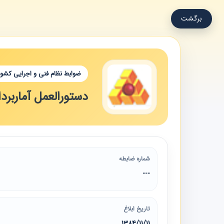
برگشت
ضوابط نظام فنی و اجرایی کشور
دستورالعمل آماربرد
شماره ضابطه
---
تاریخ ابلاغ
1384/11/11