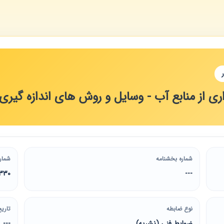
اری از منابع آب - وسایل و روش های اندازه گیری
شماره بخشنامه
شمار
330
---
نوع ضابطه
تاریخ
ضوابط فنی (نشریه)
---