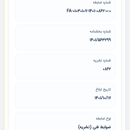
شماره ضابطه
01030107-1401-0862-0-0-FA
شماره بخشنامه
1401/563299
شماره نشریه
0862
تاریخ ابلاغ
1401/10/17
نوع ضابطه
ضوابط فنی (نشریه)