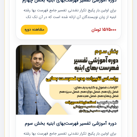
دوره آموزشی تفسیر فهرست‌بهای ابنیه بخش چهارم
برای اولین بار پکیج تکرار نشدنی تفسیر جامع فهرست بها رشته
ابنیه از زبان نویسندگان آن ارائه شده است که در آن تک تک
ردیف ها و مطالب فهرست بها تفسیر و ارائه شده است. این
1575000 تومان
مشاهده دوره
دوره به صورت کامل تصویری بوده و به همراه تصاویر عملیات
اجرایی مرتبط با ردیف های فهرست بها ارائه شده است. این
دوره با کلام مهندس علیرضاحسین‌زاده مدیر پروژه مهندسی
مشاور در امر بازنگری فهرست بها رشته ابنیه ارائه شده و به تمام
همکارانی که در حوزه صنعت ساخت در حال فعالیت هستند حتما
توصیه می کنیم از مطالب این دوره استفاده نمایند.
دوره آموزشی تفسیر فهرست‌بهای ابنیه بخش سوم
برای اولین بار پکیج تکرار نشدنی تفسیر جامع فهرست بها رشته