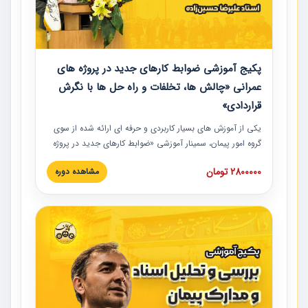
پکیج آموزشی ضوابط کارهای جدید در پروژه های
عمرانی «چالش ها، تخلفات و راه حل ها با نگرش
قراردادی»
یکی از آموزش‏‏‏‏‏‏ های بسیار کاربردی و حرفه‏ ای ارائه شده از سوی
گروه امور پیمان، سمینار آموزشی «ضوابط کارهای جدید در پروژه
های عمرانی» چالش ها، تخلفات و راه حل ها با نگرش قراردادی
2800000 تومان
مشاهده دوره
است که در محل سندیکای شرکت های ساختمانی کشور ارائه شد.
در این آموزش نکات کلیدی مربوط به کارهای جدید در اسناد و
مدارک پیمان به همراه تجربیات عملی ارائه شده است.