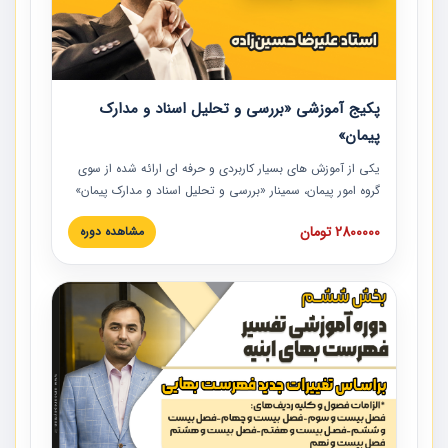
پکیج آموزشی «بررسی و تحلیل اسناد و مدارک
پیمان»
یکی از آموزش‏‏‏‏‏‏ های بسیار کاربردی و حرفه‏ ای ارائه شده از سوی
گروه امور پیمان، سمینار «بررسی و تحلیل اسناد و مدارک پیمان»
است که در دانشگاه صنعتی شریف ارائه شد. در این آموزش
2800000 تومان
مشاهده دوره
نکات کلیدی مربوط به اسناد و مدارک پیمان، اولویت بندی اسناد
و مدارک پیمان، بایدها و نبایدهای مربوط به اسناد و مدارک
پیمان به همراه تجربیات عملی در این خصوص ارائه شده است.