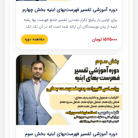
دوره آموزشی تفسیر فهرست‌بهای ابنیه بخش چهارم
برای اولین بار پکیج تکرار نشدنی تفسیر جامع فهرست بها رشته
ابنیه از زبان نویسندگان آن ارائه شده است که در آن تک تک
ردیف ها و مطالب فهرست بها تفسیر و ارائه شده است. این
1575000 تومان
مشاهده دوره
دوره به صورت کامل تصویری بوده و به همراه تصاویر عملیات
اجرایی مرتبط با ردیف های فهرست بها ارائه شده است. این
دوره با کلام مهندس علیرضاحسین‌زاده مدیر پروژه مهندسی
مشاور در امر بازنگری فهرست بها رشته ابنیه ارائه شده و به تمام
همکارانی که در حوزه صنعت ساخت در حال فعالیت هستند حتما
توصیه می کنیم از مطالب این دوره استفاده نمایند.
دوره آموزشی تفسیر فهرست‌بهای ابنیه بخش سوم