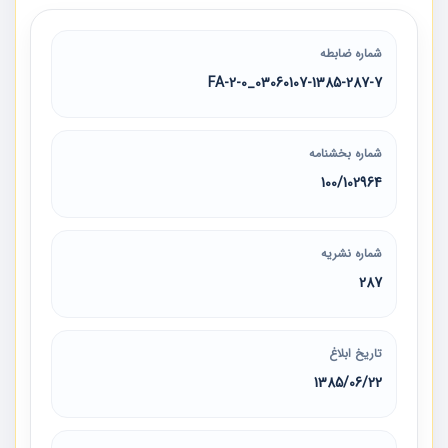
شماره ضابطه
03060107-1385-287-7_2-0-FA
شماره بخشنامه
100/102964
شماره نشریه
287
تاریخ ابلاغ
1385/06/22