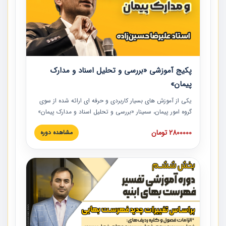
پکیج آموزشی «بررسی و تحلیل اسناد و مدارک
پیمان»
یکی از آموزش‏‏‏‏‏‏ های بسیار کاربردی و حرفه‏ ای ارائه شده از سوی
گروه امور پیمان، سمینار «بررسی و تحلیل اسناد و مدارک پیمان»
است که در دانشگاه صنعتی شریف ارائه شد. در این آموزش
2800000 تومان
مشاهده دوره
نکات کلیدی مربوط به اسناد و مدارک پیمان، اولویت بندی اسناد
و مدارک پیمان، بایدها و نبایدهای مربوط به اسناد و مدارک
پیمان به همراه تجربیات عملی در این خصوص ارائه شده است.