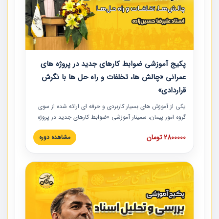
پکیج آموزشی ضوابط کارهای جدید در پروژه های
عمرانی «چالش ها، تخلفات و راه حل ها با نگرش
قراردادی»
یکی از آموزش‏‏‏‏‏‏ های بسیار کاربردی و حرفه‏ ای ارائه شده از سوی
گروه امور پیمان، سمینار آموزشی «ضوابط کارهای جدید در پروژه
های عمرانی» چالش ها، تخلفات و راه حل ها با نگرش قراردادی
2800000 تومان
مشاهده دوره
است که در محل سندیکای شرکت های ساختمانی کشور ارائه شد.
در این آموزش نکات کلیدی مربوط به کارهای جدید در اسناد و
مدارک پیمان به همراه تجربیات عملی ارائه شده است.