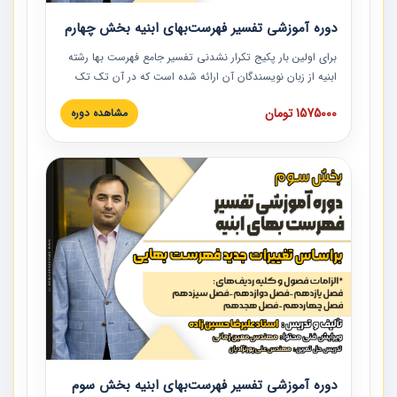
دوره آموزشی تفسیر فهرست‌بهای ابنیه بخش چهارم
برای اولین بار پکیج تکرار نشدنی تفسیر جامع فهرست بها رشته
ابنیه از زبان نویسندگان آن ارائه شده است که در آن تک تک
ردیف ها و مطالب فهرست بها تفسیر و ارائه شده است. این
1575000 تومان
مشاهده دوره
دوره به صورت کامل تصویری بوده و به همراه تصاویر عملیات
اجرایی مرتبط با ردیف های فهرست بها ارائه شده است. این
دوره با کلام مهندس علیرضاحسین‌زاده مدیر پروژه مهندسی
مشاور در امر بازنگری فهرست بها رشته ابنیه ارائه شده و به تمام
همکارانی که در حوزه صنعت ساخت در حال فعالیت هستند حتما
توصیه می کنیم از مطالب این دوره استفاده نمایند.
دوره آموزشی تفسیر فهرست‌بهای ابنیه بخش سوم