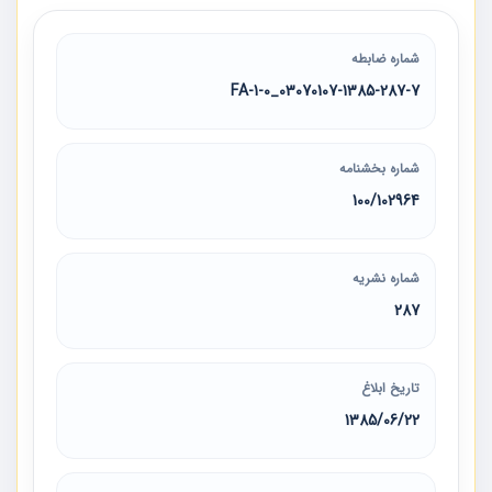
شماره ضابطه
03070107-1385-287-7_1-0-FA
شماره بخشنامه
100/102964
شماره نشریه
287
تاریخ ابلاغ
1385/06/22