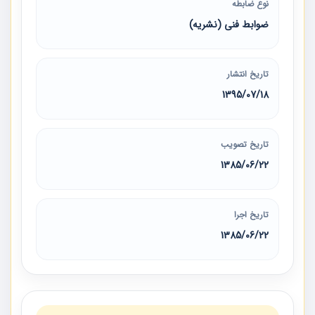
نوع ضابطه
ضوابط فنی (نشریه)
تاریخ انتشار
1395/07/18
تاریخ تصویب
1385/06/22
تاریخ اجرا
1385/06/22