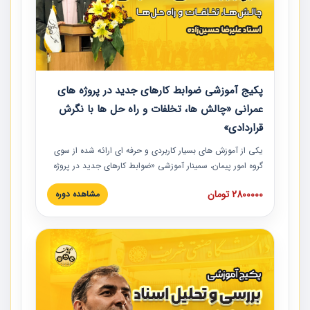
پکیج آموزشی ضوابط کارهای جدید در پروژه های
عمرانی «چالش ها، تخلفات و راه حل ها با نگرش
قراردادی»
یکی از آموزش‏‏‏‏‏‏ های بسیار کاربردی و حرفه‏ ای ارائه شده از سوی
گروه امور پیمان، سمینار آموزشی «ضوابط کارهای جدید در پروژه
های عمرانی» چالش ها، تخلفات و راه حل ها با نگرش قراردادی
2800000 تومان
مشاهده دوره
است که در محل سندیکای شرکت های ساختمانی کشور ارائه شد.
در این آموزش نکات کلیدی مربوط به کارهای جدید در اسناد و
مدارک پیمان به همراه تجربیات عملی ارائه شده است.