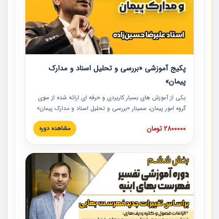
پکیج آموزشی «بررسی و تحلیل اسناد و مدارک
پیمان»
یکی از آموزش‏‏‏‏‏‏ های بسیار کاربردی و حرفه‏ ای ارائه شده از سوی
گروه امور پیمان، سمینار «بررسی و تحلیل اسناد و مدارک پیمان»
است که در دانشگاه صنعتی شریف ارائه شد. در این آموزش
2800000 تومان
مشاهده دوره
نکات کلیدی مربوط به اسناد و مدارک پیمان، اولویت بندی اسناد
و مدارک پیمان، بایدها و نبایدهای مربوط به اسناد و مدارک
پیمان به همراه تجربیات عملی در این خصوص ارائه شده است.