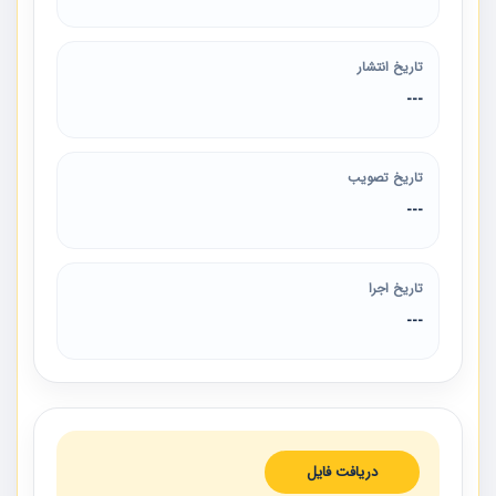
تاریخ انتشار
---
تاریخ تصویب
---
تاریخ اجرا
---
دریافت فایل