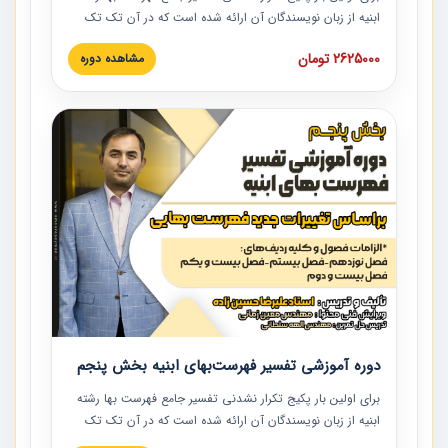
ابنیه از زبان نویسندگان آن ارائه شده است که در آن تک تک
ردیف ها و مطالب فهرست بها تفسیر و ارائه شده است. این
2625000 تومان
مشاهده دوره
دوره به صورت کامل تصویری بوده و به همراه تصاویر عملیات
اجرایی مرتبط با ردیف های فهرست بها ارائه شده است. این
دوره با کلام مهندس علیرضاحسین‌زاده مدیر پروژه مهندسی
مشاور در امر بازنگری فهرست بها رشته ابنیه ارائه شده و به تمام
همکارانی که در حوزه صنعت ساخت در حال فعالیت هستند حتما
توصیه می کنیم از مطالب این دوره استفاده نمایند.
دوره آموزشی تفسیر فهرست‌بهای ابنیه بخش پنجم
برای اولین بار پکیج تکرار نشدنی تفسیر جامع فهرست بها رشته
ابنیه از زبان نویسندگان آن ارائه شده است که در آن تک تک
ردیف ها و مطالب فهرست بها تفسیر و ارائه شده است. این