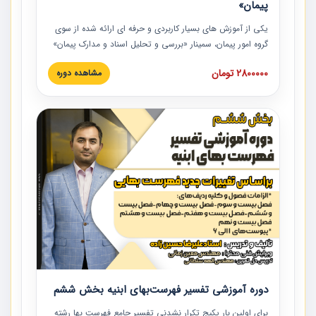
پیمان»
یکی از آموزش‏‏‏‏‏‏ های بسیار کاربردی و حرفه‏ ای ارائه شده از سوی
گروه امور پیمان، سمینار «بررسی و تحلیل اسناد و مدارک پیمان»
است که در دانشگاه صنعتی شریف ارائه شد. در این آموزش
2800000 تومان
مشاهده دوره
نکات کلیدی مربوط به اسناد و مدارک پیمان، اولویت بندی اسناد
و مدارک پیمان، بایدها و نبایدهای مربوط به اسناد و مدارک
پیمان به همراه تجربیات عملی در این خصوص ارائه شده است.
دوره آموزشی تفسیر فهرست‌بهای ابنیه بخش ششم
برای اولین بار پکیج تکرار نشدنی تفسیر جامع فهرست بها رشته