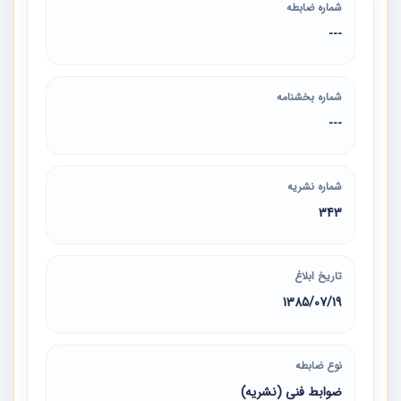
شماره ضابطه
---
شماره بخشنامه
---
شماره نشریه
343
تاریخ ابلاغ
1385/07/19
نوع ضابطه
ضوابط فنی (نشریه)