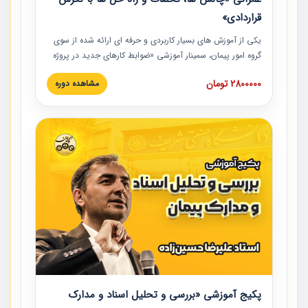
قراردادی»
یکی از آموزش‏‏‏‏‏‏ های بسیار کاربردی و حرفه‏ ای ارائه شده از سوی
گروه امور پیمان، سمینار آموزشی «ضوابط کارهای جدید در پروژه
های عمرانی» چالش ها، تخلفات و راه حل ها با نگرش قراردادی
2800000 تومان
مشاهده دوره
است که در محل سندیکای شرکت های ساختمانی کشور ارائه شد.
در این آموزش نکات کلیدی مربوط به کارهای جدید در اسناد و
مدارک پیمان به همراه تجربیات عملی ارائه شده است.
پکیج آموزشی «بررسی و تحلیل اسناد و مدارک