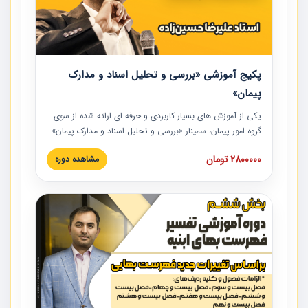
پکیج آموزشی «بررسی و تحلیل اسناد و مدارک
پیمان»
یکی از آموزش‏‏‏‏‏‏ های بسیار کاربردی و حرفه‏ ای ارائه شده از سوی
گروه امور پیمان، سمینار «بررسی و تحلیل اسناد و مدارک پیمان»
است که در دانشگاه صنعتی شریف ارائه شد. در این آموزش
2800000 تومان
مشاهده دوره
نکات کلیدی مربوط به اسناد و مدارک پیمان، اولویت بندی اسناد
و مدارک پیمان، بایدها و نبایدهای مربوط به اسناد و مدارک
پیمان به همراه تجربیات عملی در این خصوص ارائه شده است.