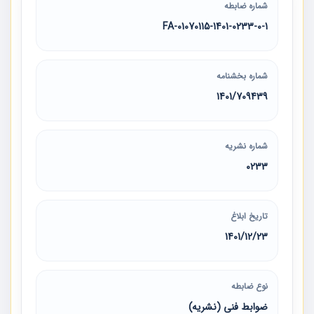
شماره ضابطه
01070115-1401-0233-0-1-FA
شماره بخشنامه
1401/709439
شماره نشریه
0233
تاریخ ابلاغ
1401/12/23
نوع ضابطه
ضوابط فنی (نشریه)