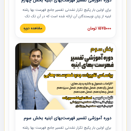
دوره آموزشی تفسیر فهرست‌بهای ابنیه بخش چهارم
برای اولین بار پکیج تکرار نشدنی تفسیر جامع فهرست بها رشته
ابنیه از زبان نویسندگان آن ارائه شده است که در آن تک تک
ردیف ها و مطالب فهرست بها تفسیر و ارائه شده است. این
1575000 تومان
مشاهده دوره
دوره به صورت کامل تصویری بوده و به همراه تصاویر عملیات
اجرایی مرتبط با ردیف های فهرست بها ارائه شده است. این
دوره با کلام مهندس علیرضاحسین‌زاده مدیر پروژه مهندسی
مشاور در امر بازنگری فهرست بها رشته ابنیه ارائه شده و به تمام
همکارانی که در حوزه صنعت ساخت در حال فعالیت هستند حتما
توصیه می کنیم از مطالب این دوره استفاده نمایند.
دوره آموزشی تفسیر فهرست‌بهای ابنیه بخش سوم
برای اولین بار پکیج تکرار نشدنی تفسیر جامع فهرست بها رشته