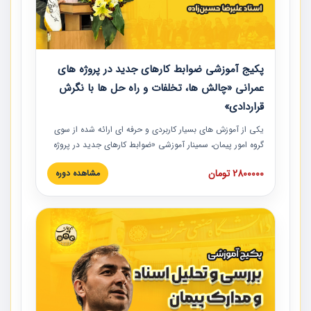
پکیج آموزشی ضوابط کارهای جدید در پروژه های
عمرانی «چالش ها، تخلفات و راه حل ها با نگرش
قراردادی»
یکی از آموزش‏‏‏‏‏‏ های بسیار کاربردی و حرفه‏ ای ارائه شده از سوی
گروه امور پیمان، سمینار آموزشی «ضوابط کارهای جدید در پروژه
های عمرانی» چالش ها، تخلفات و راه حل ها با نگرش قراردادی
2800000 تومان
مشاهده دوره
است که در محل سندیکای شرکت های ساختمانی کشور ارائه شد.
در این آموزش نکات کلیدی مربوط به کارهای جدید در اسناد و
مدارک پیمان به همراه تجربیات عملی ارائه شده است.